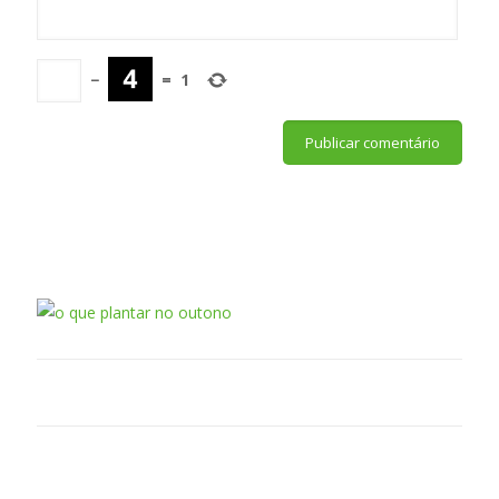
−
=
1