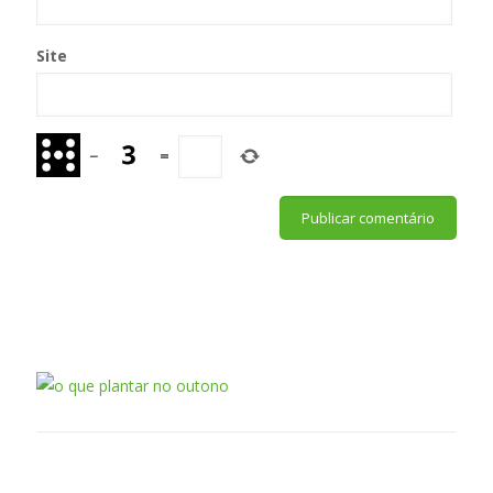
Site
−
=