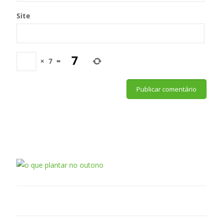
Site
×
7
=