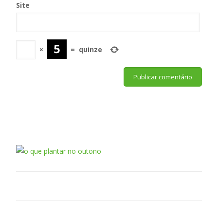
Site
×
=
quinze