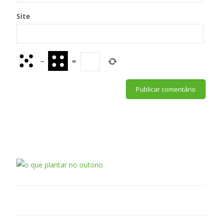
Site
−
=