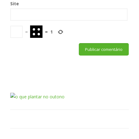
Site
−
=
1