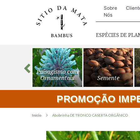
Sobre
Client
Nós
ESPÉCIES DE PL
s para o
Paisagismo com
ardim
Ornamentais
Semente
PROMOÇÃO IMPER
Início
Abobrinha DE TRONCO CASERTA ORGÂNICO
Pular
para
o