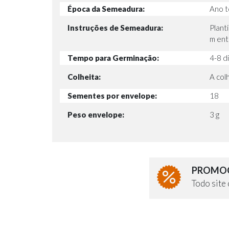
Época da Semeadura:
Ano t
Instruções de Semeadura:
Plant
m entr
Tempo para Germinação:
4-8 d
Colheita:
A col
Sementes por envelope:
18
Peso envelope:
3 g
PROMOÇ
Todo sit