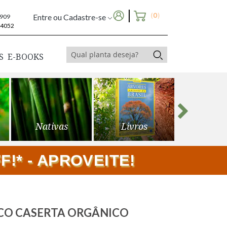
(
0
)
Entre ou Cadastre-se
6909
-4052
S
E-BOOKS
Nativas
Livros
Frutíf
!* - APROVEITE!
NCO CASERTA ORGÂNICO