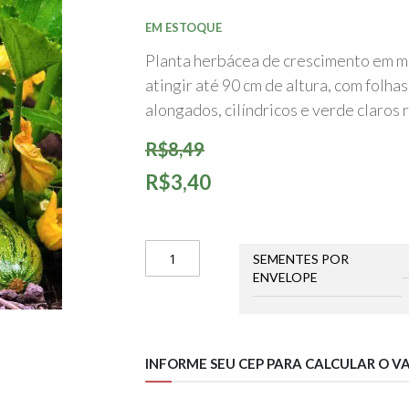
início
da
EM ESTOQUE
Galeria
de
Planta herbácea de crescimento em mo
imagens
atingir até 90 cm de altura, com folhas
alongados, cilíndricos e verde claros r
R$8,49
R$3,40
SEMENTES POR
ENVELOPE
INFORME SEU CEP PARA CALCULAR O V