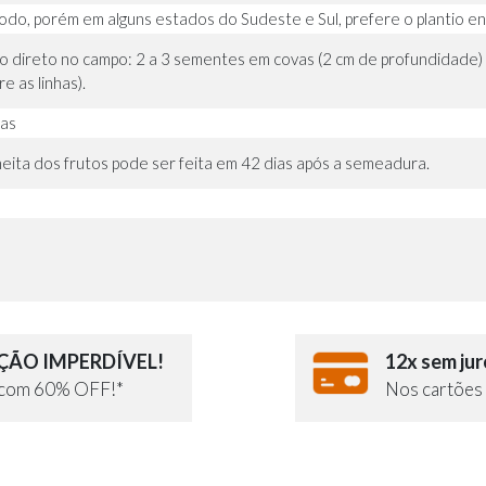
odo, porém em alguns estados do Sudeste e Sul, prefere o plantio en
io direto no campo: 2 a 3 sementes em covas (2 cm de profundidade)
e as linhas).
ias
heita dos frutos pode ser feita em 42 dias após a semeadura.
ÃO IMPERDÍVEL!
12x sem jur
e com 60% OFF!*
Nos cartões 