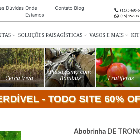
es
Dúvidas
Onde
Contato
Blog
(11) 5468-
Estamos
(15) 99608
ANTAS
SOLUÇÕES PAISAGÍSTICAS
VASOS E MAIS
KIT
Paisagismo com
Cerca Viva
Bambus
Frutíferas
DÍVEL - TODO SITE 60% OFF
Saltar
Abobrinha DE TRO
para
o