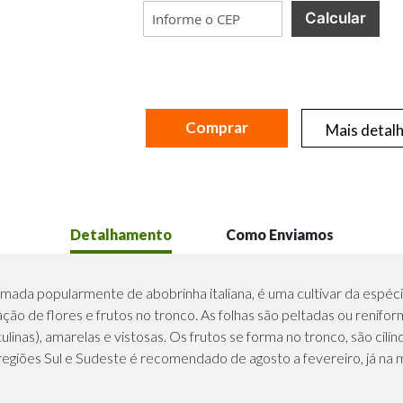
Calcular
Comprar
Mais detal
Detalhamento
Como Enviamos
ada popularmente de abobrinha italiana, é uma cultivar da espé
ão de flores e frutos no tronco. As folhas são peltadas ou renifor
ulinas), amarelas e vistosas. Os frutos se forma no tronco, são cilí
regiões Sul e Sudeste é recomendado de agosto a fevereiro, já na 