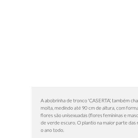
A abobrinha de tronco 'CASERTA', também cham
moita, medindo até 90 cm de altura, com formaç
flores são unisexuadas (flores femininas e masc
de verde escuro. O plantio na maior parte das 
o ano todo.