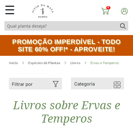
☰
0
PROMOÇÃO IMPERDÍVEL - TODO
SITE 60% OFF!* - APROVEITE!
Início
Espécies de Plantas
Livros
Ervas e Temperos
Categoria
Filtrar por
Livros sobre Ervas e
Temperos