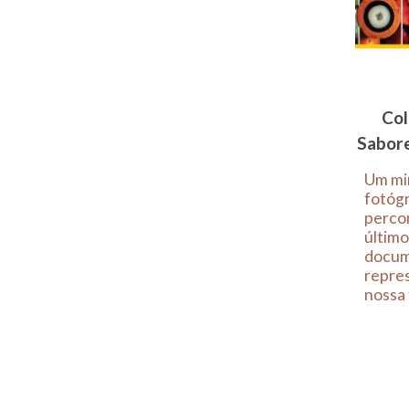
Col
Sabore
Um mi
fotógr
percor
último
docume
repres
nossa 