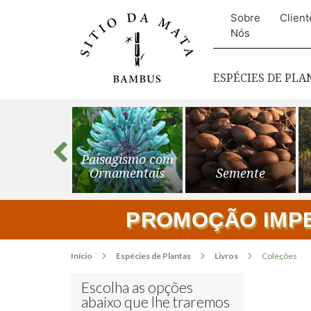
Sobre
Client
Nós
ESPÉCIES DE PL
s para o
Paisagismo com
ardim
Ornamentais
Semente
PROMOÇÃO IMPER
Início
Espécies de Plantas
Livros
Coleções
Escolha as opções
abaixo que lhe traremos