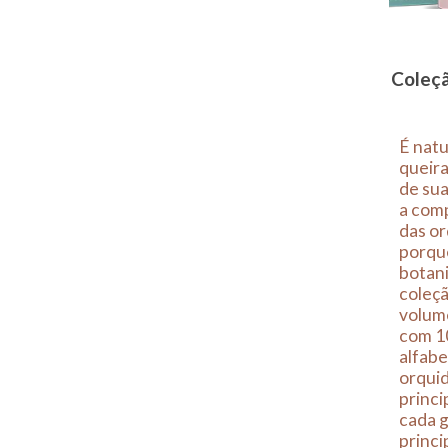
Coleçã
É natu
queira
de sua
a com
das or
porquê
botan
coleçã
volume
com 1
alfabe
orquid
princi
cada 
princi