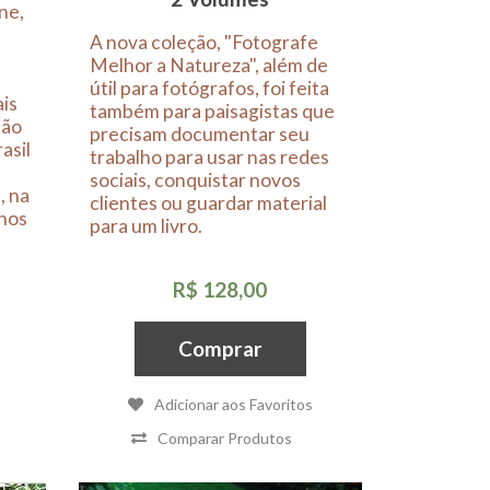
ne,
A nova coleção, "Fotografe
Melhor a Natureza", além de
útil para fotógrafos, foi feita
ais
também para paisagistas que
são
precisam documentar seu
asil
trabalho para usar nas redes
sociais, conquistar novos
, na
clientes ou guardar material
 nos
para um livro.
R$ 128,00
Comprar
Adicionar aos Favoritos
Comparar Produtos