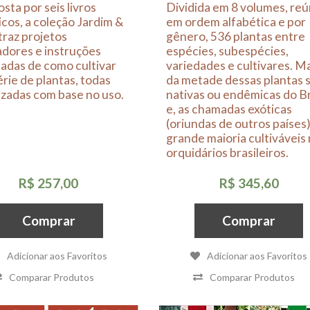
ta por seis livros
Dividida em 8 volumes, reú
cos, a coleção Jardim &
em ordem alfabética e por
traz projetos
gênero, 536 plantas entre
adores e instruções
espécies, subespécies,
adas de como cultivar
variedades e cultivares. M
rie de plantas, todas
da metade dessas plantas 
zadas com base no uso.
nativas ou endêmicas do Br
e, as chamadas exóticas
(oriundas de outros países)
grande maioria cultiváveis
orquidários brasileiros.
R$ 257,00
R$ 345,60
Comprar
Comprar
Adicionar aos Favoritos
Adicionar aos Favoritos
Comparar Produtos
Comparar Produtos