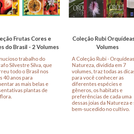
eção Frutas Cores e
Coleção Rubi Orquídeas
s do Brasil - 2 Volumes
Volumes
nucioso trabalho do
A Coleção Rubi - Orquídea
afo Silvestre Silva, que
Natureza, dividida em 7
reu todo o Brasil nos
volumes, traz todas as dica
s 40 anos para
para você conhecer as
ntar as mais belas e
diferentes espécies e
entativas plantas de
gêneros, os habitats e
flora.
preferências de cada uma
dessas joias da Natureza e
bem-sucedido no cultivo.