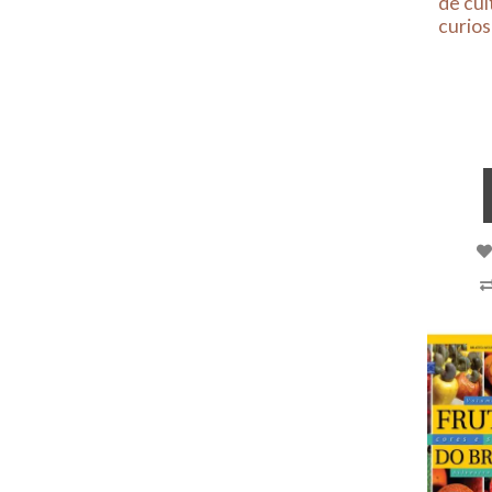
de cul
curios