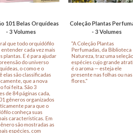
o 101 Belas Orquídeas
Coleção Plantas Perfum
- 3 Volumes
- 3 Volumes
ral que todo orquidófilo
"A Coleção Plantas
 entender cada vez mais
Perfumadas, da Biblioteca
s plantas. E é para ajudar
Natureza, traz uma seleçã
preensão do universo
espécies cujo grande atrat
quídeas, o como e o
é o aroma — esteja ele
 elas são classificadas
presente nas folhas ou nas
icamente, que a nova
flores."
o foi feita. São 3
s de 84 páginas cada,
01 gêneros organizados
ticamente para que o
ófilo conheça suas
pais características. Em
gênero são mostradas as
pais espécies, com