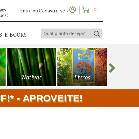
(
0
)
Entre ou Cadastre-se
6909
-4052
S
E-BOOKS
Nativas
Livros
Frutíf
!* - APROVEITE!