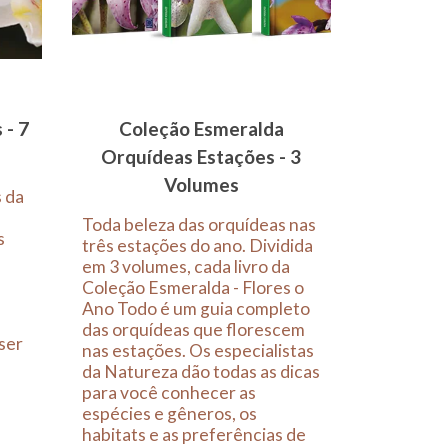
 - 7
Coleção Esmeralda
Orquídeas Estações - 3
Volumes
s da
Toda beleza das orquídeas nas
s
três estações do ano. Dividida
em 3 volumes, cada livro da
Coleção Esmeralda - Flores o
Ano Todo é um guia completo
das orquídeas que florescem
 ser
nas estações. Os especialistas
da Natureza dão todas as dicas
para você conhecer as
espécies e gêneros, os
habitats e as preferências de