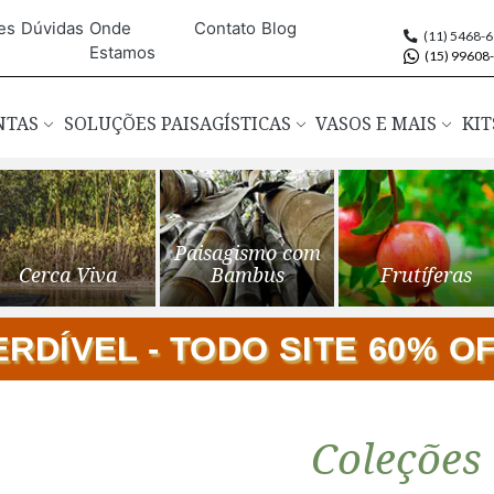
es
Dúvidas
Onde
Contato
Blog
(11) 5468-
Estamos
(15) 99608
ANTAS
SOLUÇÕES PAISAGÍSTICAS
VASOS E MAIS
KIT
Paisagismo com
Cerca Viva
Bambus
Frutíferas
DÍVEL - TODO SITE 60% OFF
Coleções