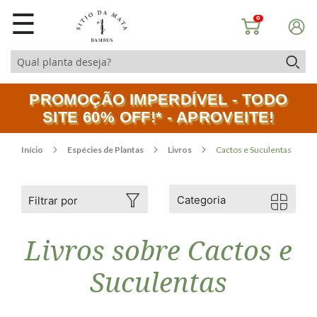
☰
0
PROMOÇÃO IMPERDÍVEL - TODO
SITE 60% OFF!* - APROVEITE!
Início
Espécies de Plantas
Livros
Cactos e Suculentas
Categoria
Filtrar por
Livros sobre Cactos e
Suculentas