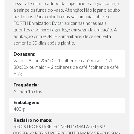
regar até diluir o adubo da superfície e a água começar
a sair pelos furos do vaso. Atenção: Não jogar o adubo
nas folhas. Para o plantio das samambaias utilize o
FORTH Enraizador. Evitar aplicar nas horas mais
quentes e sempre regar logo em seguida aplicação. A
adubação com FORTH Samambaias deve ser feita
somente 30 dias após o plantio.
Dosagem:
Vasos - 8L ou 20x20 = 1 colher de café Vasos - 27L;
30x30x ou maior = 2 colheres de café *colher de café
= 2g
Frequência:
A cada 15 dias
Embalagem:
400 g
Registro no mapa:
REGISTRO ESTABELECIMENTO MAPA: (EP) SP-
003204-2 REGISTRO PRODUTO MAPA: SP - 003204-