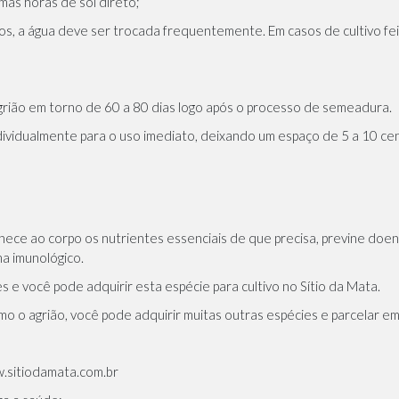
mas horas de sol direto;
os, a água deve ser trocada frequentemente. Em casos de cultivo fei
agrião em torno de 60 a 80 dias logo após o processo de semeadura.
dividualmente para o uso imediato, deixando um espaço de 5 a 10 ce
ece ao corpo os nutrientes essenciais de que precisa, previne doenç
ma imunológico.
s e você pode adquirir esta espécie para cultivo no Sítio da Mata.
o o agrião, você pode adquirir muitas outras espécies e parcelar em
.sitiodamata.com.br