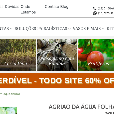
es
Dúvidas
Onde
Contato
Blog
(11) 5468-
Estamos
(15) 99608
ANTAS
SOLUÇÕES PAISAGÍSTICAS
VASOS E MAIS
KIT
Paisagismo com
Cerca Viva
Bambus
Frutíferas
DÍVEL - TODO SITE 60% OFF
m-aqua.ticum)
Saltar
AGRIAO DA ÁGUA FOLHA L
para
aqu
o