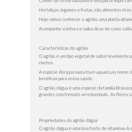
Comer de forma saudável é uma parte importan
Hortaliças, legumes e frutas, são alimentos rico
Hoje vamos conhecer o agrião, uma planta altame
Acompanhe a leitura e saiba dicas de como cultiv
Características do agrião
O agrião é um tipo vegetal de sabor levemente
riachos.
A espécie
Rorippa nasturtium-aquaticum
, nome c
benéficas para nossa saúde.
O agrião dágua é uma espécie da família Brassic
grandes com formato arredondado. As flores sã
Propriedades do agrião dágua
O agrião dágua é uma boa fonte de vitaminas A e 