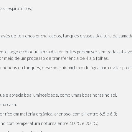
as respiratórios;
través de terrenos encharcados, tanques e vasos. A altura da camada
piente largo e coloque terra As sementes podem ser semeadas através
 meio de um processo de transferência de 4 a 6 folhas.
inundadas ou tanques, deve possuir um fluxo de água para evitar prol
gua e aprecia boa luminosidade, como umas boas horas no sol.
 sua casa:
ser rico em matéria orgânica, arenoso, com pH entre 6,5 e 6,8;
meno com temperatura noturna entre 10 °C e 20 °C;