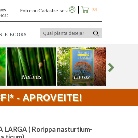
(
0
)
Entre ou Cadastre-se
6909
-4052
S
E-BOOKS
Nativas
Livros
Frutíf
!* - APROVEITE!
ARGA ( Rorippa nasturtium-
a.ticum)