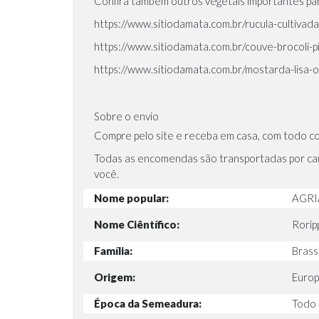
Confira também outros vegetais importantes pa
https://www.sitiodamata.com.br/rucula-cultivada
https://www.sitiodamata.com.br/couve-brocoli-p
https://www.sitiodamata.com.br/mostarda-lisa-o
Sobre o envio
Compre pelo site e receba em casa, com todo c
Todas as encomendas são transportadas por cam
você.
Nome popular:
AGRI
Nome Ciêntífico:
Rorip
Família:
Brass
Origem:
Europ
Época da Semeadura:
Todo 