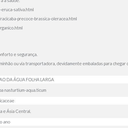
ra a saúde:
-eruca-sativa.html
iracicaba-precoce-brassica-oleracea.html
rganico.html
onforto e segurança.
inhão ou via transportadora, devidamente embaladas para chegar 
AO DA ÁGUA FOLHA LARGA
pa nasturtium-aqua.ticum
icaceae
a e Ásia Central.
o ano