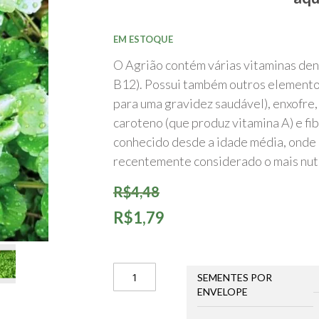
início
da
Galeria
de
EM ESTOQUE
imagens
O Agrião contém várias vitaminas dent
B12). Possui também outros elementos 
para uma gravidez saudável), enxofre, 
caroteno (que produz vitamina A) e fi
conhecido desde a idade média, onde 
recentemente considerado o mais nutr
R$4,48
R$1,79
SEMENTES POR
ENVELOPE