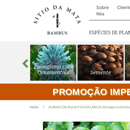
Sobre
Client
Nós
ESPÉCIES DE PL
s para o
Paisagismo com
ardim
Ornamentais
Semente
PROMOÇÃO IMPER
Início
AGRIAO DA ÁGUA FOLHA LARGA ( Rorippa nasturtiu
Pular
para
o