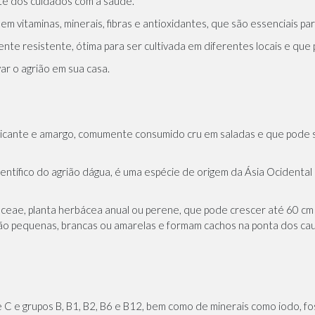
te dos cuidados com a saúde.
s em vitaminas, minerais, fibras e antioxidantes, que são essenciais 
nte resistente, ótima para ser cultivada em diferentes locais e que 
ar o agrião em sua casa.
 picante e amargo, comumente consumido cru em saladas e que pode
ientífico do agrião dágua, é uma espécie de origem da Ásia Ocidental
aceae, planta herbácea anual ou perene, que pode crescer até 60 cm 
o pequenas, brancas ou amarelas e formam cachos na ponta dos caule
C e grupos B, B1, B2, B6 e B12, bem como de minerais como iodo, fosf