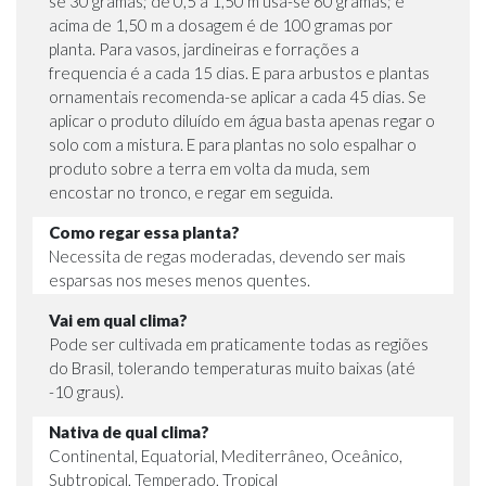
se 30 gramas; de 0,5 a 1,50 m usa-se 60 gramas; e
acima de 1,50 m a dosagem é de 100 gramas por
planta. Para vasos, jardineiras e forrações a
frequencia é a cada 15 dias. E para arbustos e plantas
ornamentais recomenda-se aplicar a cada 45 dias. Se
aplicar o produto diluído em água basta apenas regar o
solo com a mistura. E para plantas no solo espalhar o
produto sobre a terra em volta da muda, sem
encostar no tronco, e regar em seguida.
Como regar essa planta?
Necessita de regas moderadas, devendo ser mais
esparsas nos meses menos quentes.
Vai em qual clima?
Pode ser cultivada em praticamente todas as regiões
do Brasil, tolerando temperaturas muito baixas (até
-10 graus).
Nativa de qual clima?
Continental, Equatorial, Mediterrâneo, Oceânico,
Subtropical, Temperado, Tropical