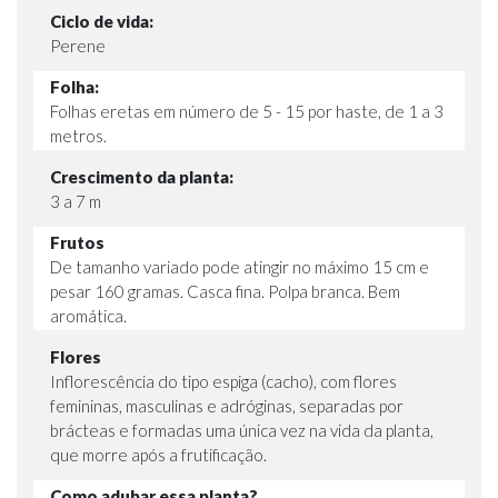
Ciclo de vida:
Perene
Folha:
Folhas eretas em número de 5 - 15 por haste, de 1 a 3
metros.
Crescimento da planta:
3 a 7 m
Frutos
De tamanho variado pode atingir no máximo 15 cm e
pesar 160 gramas. Casca fina. Polpa branca. Bem
aromática.
Flores
Inflorescência do tipo espiga (cacho), com flores
femininas, masculinas e adróginas, separadas por
brácteas e formadas uma única vez na vida da planta,
que morre após a frutificação.
Como adubar essa planta?