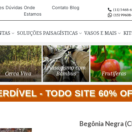
es
Dúvidas
Onde
Contato
Blog
(11) 5468-
Estamos
(15) 99608
ANTAS
SOLUÇÕES PAISAGÍSTICAS
VASOS E MAIS
KIT
Paisagismo com
Cerca Viva
Bambus
Frutíferas
DÍVEL - TODO SITE 60% OFF
Saltar
Begônia Negra (Ch
para
o