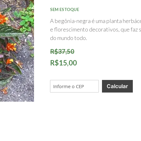
início
da
SEM ESTOQUE
Galeria
de
A begônia-negra é uma planta herbáce
imagens
e florescimento decorativos, que faz 
do mundo todo.
R$37,50
R$15,00
Calcular