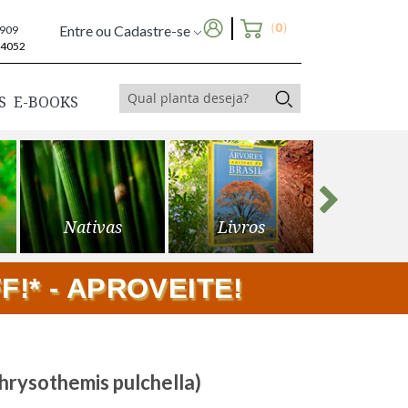
(
0
)
Entre ou Cadastre-se
6909
-4052
S
E-BOOKS
Nativas
Livros
Frutíf
!* - APROVEITE!
rysothemis pulchella)