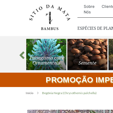
Sobre
Client
Nós
ESPÉCIES DE PL
s para o
Paisagismo com
ardim
Ornamentais
Semente
PROMOÇÃO IMPER
Início
Begônia Negra (Chrysothemis pulchella)
Pular
para
o