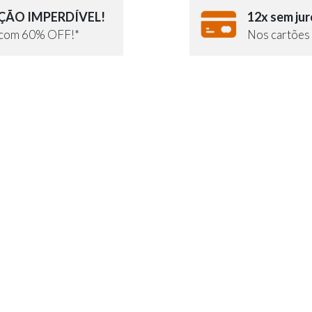
ÃO IMPERDÍVEL!
12x sem jur
e com 60% OFF!*
Nos cartões 