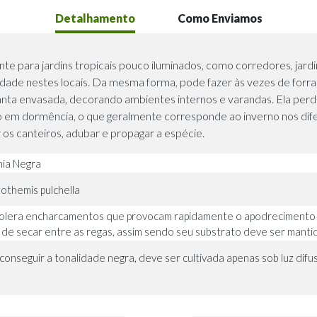
Detalhamento
Como Enviamos
te para jardins tropicais pouco iluminados, como corredores, jardin
dade nestes locais. Da mesma forma, pode fazer às vezes de forraç
ta envasada, decorando ambientes internos e varandas. Ela perde
em dormência, o que geralmente corresponde ao inverno nos diferen
os canteiros, adubar e propagar a espécie.
ia Negra
othemis pulchella
olera encharcamentos que provocam rapidamente o apodrecimento d
 de secar entre as regas, assim sendo seu substrato deve ser manti
conseguir a tonalidade negra, deve ser cultivada apenas sob luz difusa