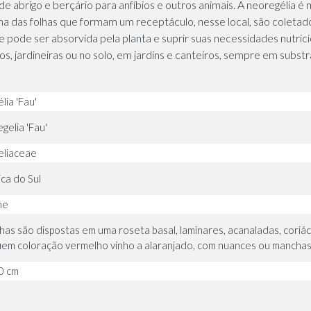
de abrigo e berçário para anfíbios e outros animais. A neoregélia 
a das folhas que formam um receptáculo, nesse local, são coletado
pode ser absorvida pela planta e suprir suas necessidades nutrici
os, jardineiras ou no solo, em jardins e canteiros, sempre em sub
lia 'Fau'
gelia 'Fau'
liaceae
ca do Sul
ne
lhas são dispostas em uma roseta basal, laminares, acanaladas, coriá
em coloração vermelho vinho a alaranjado, com nuances ou manchas
0 cm