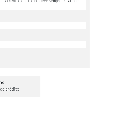
lias. O centro das folhas deve sempre estar com
os
de crédito