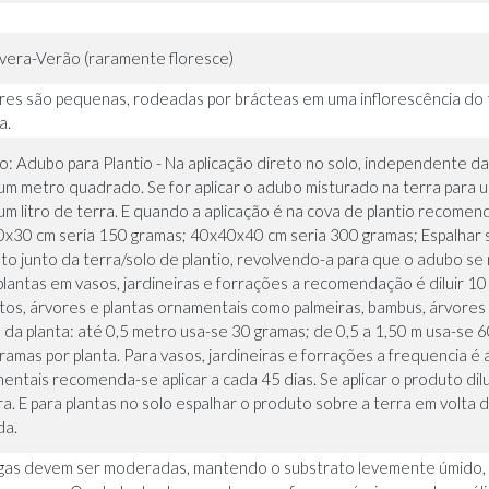
vera-Verão (raramente floresce)
ores são pequenas, rodeadas por brácteas em uma inflorescência do 
a.
io: Adubo para Plantio - Na aplicação direto no solo, independente
um metro quadrado. Se for aplicar o adubo misturado na terra para u
um litro de terra. E quando a aplicação é na cova de plantio reco
x30 cm seria 150 gramas; 40x40x40 cm seria 300 gramas; Espalhar so
to junto da terra/solo de plantio, revolvendo-a para que o adubo s
plantas em vasos, jardineiras e forrações a recomendação é diluir 10 
tos, árvores e plantas ornamentais como palmeiras, bambus, árvores
a da planta: até 0,5 metro usa-se 30 gramas; de 0,5 a 1,50 m usa-se
ramas por planta. Para vasos, jardineiras e forrações a frequencia é a
entais recomenda-se aplicar a cada 45 dias. Se aplicar o produto dil
ra. E para plantas no solo espalhar o produto sobre a terra em volta
da.
gas devem ser moderadas, mantendo o substrato levemente úmido