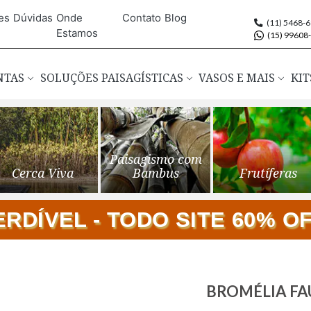
es
Dúvidas
Onde
Contato
Blog
(11) 5468-
Estamos
(15) 99608
ANTAS
SOLUÇÕES PAISAGÍSTICAS
VASOS E MAIS
KIT
Paisagismo com
Cerca Viva
Bambus
Frutíferas
DÍVEL - TODO SITE 60% OFF
Saltar
BROMÉLIA FAU 
para
o