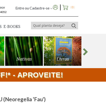
(
0
)
Entre ou Cadastre-se
6909
-4052
S
E-BOOKS
Nativas
Livros
Frutíf
!* - APROVEITE!
(Neoregelia 'Fau')