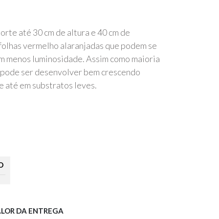
porte até 30 cm de altura e 40 cm de
folhas vermelho alaranjadas que podem se
m menos luminosidade. Assim como maioria
 pode ser desenvolver bem crescendo
e até em substratos leves.
O
ALOR DA ENTREGA