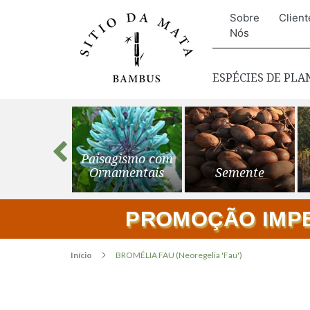
Sobre
Client
Nós
ESPÉCIES DE PL
s para o
Paisagismo com
ardim
Ornamentais
Semente
PROMOÇÃO IMPER
Início
BROMÉLIA FAU (Neoregelia 'Fau')
Pular
para
o