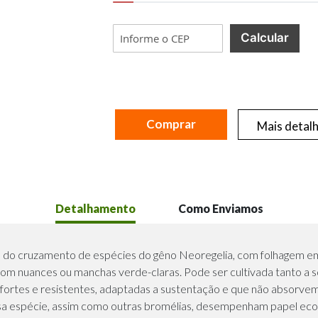
Calcular
Comprar
Mais detal
Detalhamento
Como Enviamos
ado do cruzamento de espécies do gêno Neoregelia, com folhagem em
com nuances ou manchas verde-claras. Pode ser cultivada tanto a 
s fortes e resistentes, adaptadas a sustentação e que não absorvem
 Essa espécie, assim como outras bromélias, desempenham papel ec