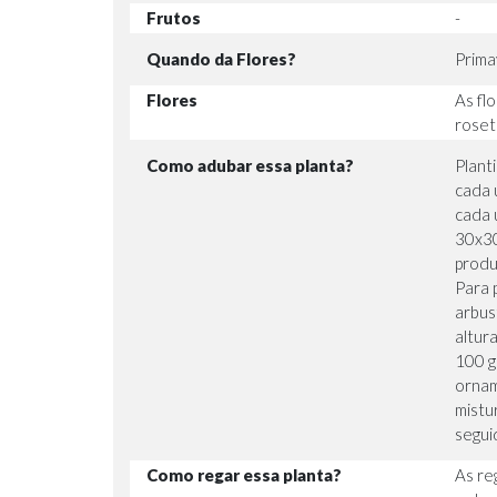
Frutos
-
Quando da Flores?
Prima
Flores
As fl
roset
Como adubar essa planta?
Plant
cada 
cada 
30x30
produ
Para 
arbus
altur
100 g
ornam
mistu
segui
Como regar essa planta?
As re