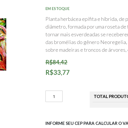
início
da
EM ESTOQUE
Galeria
de
Planta herbácea epífita e híbrida, de 
imagens
diâmetro, formada por uma roseta de 
tornar mais esverdeadas se recebere
das bromélias do gênero Neoregelia,
sobre madeiras e troncos de árvores, 
R$84,42
R$33,77
TOTAL PRODUT
INFORME SEU CEP PARA CALCULAR O V