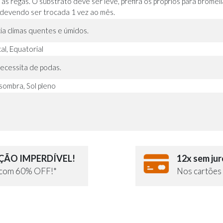
 as regas. O substrato deve ser leve, prefira os próprios para bromé
 devendo ser trocada 1 vez ao mês.
ia climas quentes e úmidos.
al, Equatorial
ecessita de podas.
sombra, Sol pleno
m
ÃO IMPERDÍVEL!
12x sem jur
e com 60% OFF!*
Nos cartões 