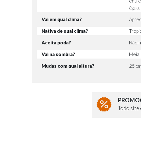
entre
água,
Vai em qual clima?
Aprec
Nativa de qual clima?
Tropic
Aceita poda?
Não n
Vai na sombra?
Meia 
Mudas com qual altura?
25 c
PROMOÇ
Todo sit