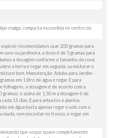
tipo espiga, compacta escondida no centro da
 da espécie recomendamos usar 200 gramas para
m vaso ou jardineira, a dose é de 5 gramas para
mendamos a dosagem conforme o tamanho da cova:
bre a terra e regar em seguida, ou misturar o
e misture bem. Manutenção: Adubo para Jardim -
gramas em 1 litro de água e regar. E para
 e folhagens, a dosagem é de acordo com a
 60 gramas; e acima de 1,50 m a dosagem é de
 cada 15 dias. E para arbustos e plantas
uído em água basta apenas regar o solo com a
 da muda, sem encostar no tronco, e regar em
, deixando que seque quase completamente