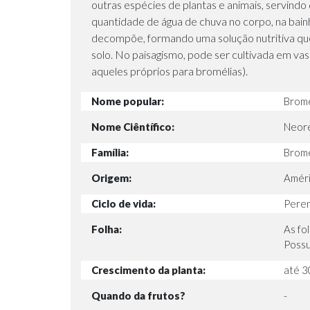
outras espécies de plantas e animais, servindo 
quantidade de água de chuva no corpo, na bainh
decompõe, formando uma solução nutritiva que 
solo. No paisagismo, pode ser cultivada em vas
aqueles próprios para bromélias).
Nome popular:
Bromé
Nome Ciêntífico:
Neore
Família:
Brome
Origem:
Améri
Ciclo de vida:
Pere
Folha:
As fo
Possu
Crescimento da planta:
até 3
Quando da frutos?
-