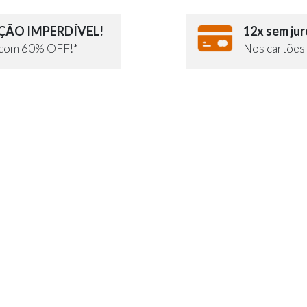
ÃO IMPERDÍVEL!
12x sem jur
e com 60% OFF!*
Nos cartões 