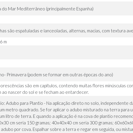
 do Mar Mediterrâneo (principalmente Espanha)
lhas são espatuladas e lanceoladas, alternas, macias, com textura a
,6 m
no- Primavera (podem se formar em outras épocas do ano)
florescências são em capítulos, contendo muitas flores minúsculas co
 ao nascer do sol e se fecham ao entardecer.
tio: Adubo para Plantio - Na aplicação direto no solo, independent
um metro quadrado. Se for aplicar o adubo misturado na terra para u
um litro de terra. E quando a aplicação é na cova de plantio reco
x30 cm seria 150 gramas; 40x40x40 cm seria 300 gramas; 60x60x60 
 adubo por cova. Espalhar sobre a terra e regar em seguida, ou mistur