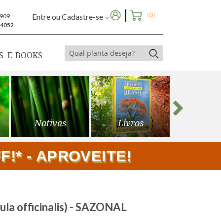
(
0
)
Entre ou Cadastre-se
6909
-4052
S
E-BOOKS
Nativas
Livros
Frutíf
!* - APROVEITE!
a officinalis) - SAZONAL