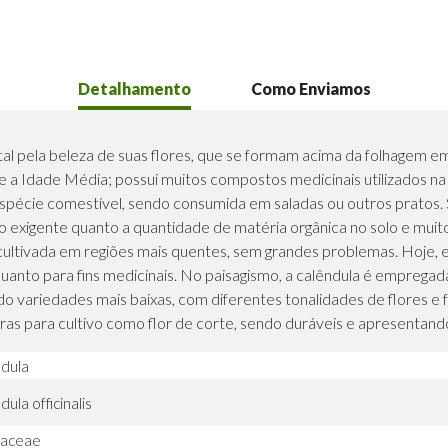
Detalhamento
Como Enviamos
tal pela beleza de suas flores, que se formam acima da folhagem e
sde a Idade Média; possui muitos compostos medicinais utilizados n
spécie comestível, sendo consumida em saladas ou outros pratos
exigente quanto a quantidade de matéria orgânica no solo e muito
r cultivada em regiões mais quentes, sem grandes problemas. Hoje,
quanto para fins medicinais. No paisagismo, a calêndula é emprega
 variedades mais baixas, com diferentes tonalidades de flores e f
tras para cultivo como flor de corte, sendo duráveis e apresentando
dula
ula officinalis
raceae