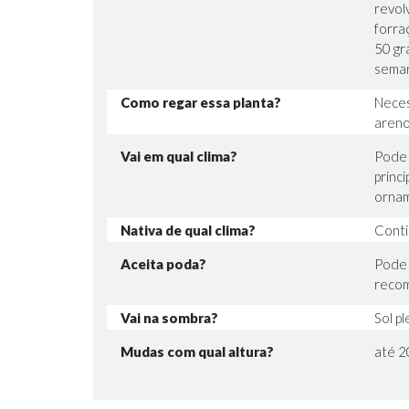
revol
forra
50 gr
semana
Como regar essa planta?
Neces
areno
Vai em qual clima?
Pode 
princ
ornam
Nativa de qual clima?
Conti
Aceita poda?
Pode 
recom
Vai na sombra?
Sol p
Mudas com qual altura?
até 2