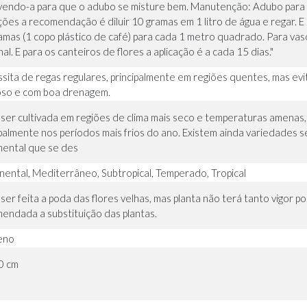
vendo-a para que o adubo se misture bem. Manutenção: Adubo para Fl
ções a recomendação é diluir 10 gramas em 1 litro de água e regar. 
amas (1 copo plástico de café) para cada 1 metro quadrado. Para vaso
l. E para os canteiros de flores a aplicação é a cada 15 dias."
sita de regas regulares, principalmente em regiões quentes, mas 
so e com boa drenagem.
ser cultivada em regiões de clima mais seco e temperaturas amenas, 
ipalmente nos períodos mais frios do ano. Existem ainda variedades 
ental que se des
nental, Mediterrâneo, Subtropical, Temperado, Tropical
ser feita a poda das flores velhas, mas planta não terá tanto vigor po
endada a substituição das plantas.
leno
0 cm