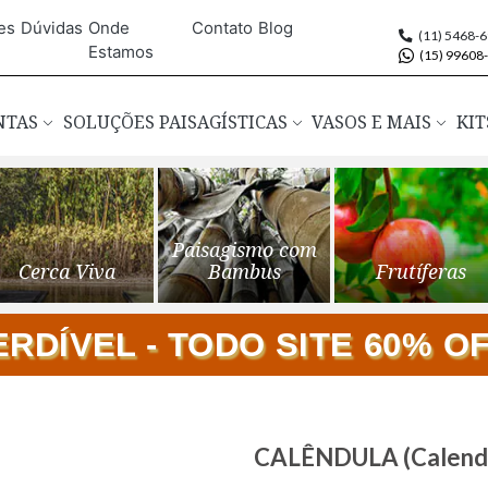
es
Dúvidas
Onde
Contato
Blog
(11) 5468-
Estamos
(15) 99608
ANTAS
SOLUÇÕES PAISAGÍSTICAS
VASOS E MAIS
KIT
Paisagismo com
Cerca Viva
Bambus
Frutíferas
DÍVEL - TODO SITE 60% OFF
Saltar
CALÊNDULA (Calendul
para
o