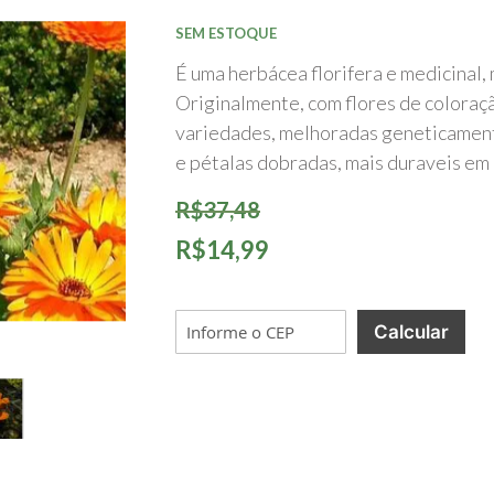
início
da
SEM ESTOQUE
Galeria
de
É uma herbácea florifera e medicinal,
imagens
Originalmente, com flores de coloraçã
variedades, melhoradas geneticament
e pétalas dobradas, mais duraveis em
R$37,48
R$14,99
Calcular