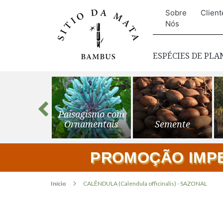
Sobre
Client
Nós
ESPÉCIES DE PL
s para o
Paisagismo com
ardim
Ornamentais
Semente
PROMOÇÃO IMPER
Início
CALÊNDULA (Calendula officinalis) - SAZONAL
Pular
para
o