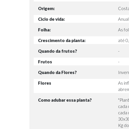
Origem:
Costa
Ciclo de vida:
Anual
Folha:
As fo
Crescimento da planta:
até 0
Quando da frutos?
-
Frutos
-
Quando da Flores?
Inver
Flores
As in
abrem
Como adubar essa planta?
"Plan
cada 
cada 
30x30
Kg do