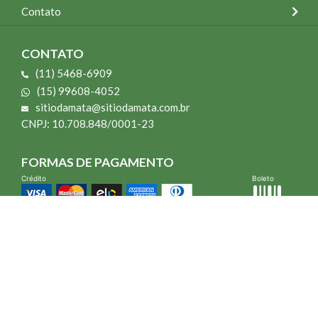
Contato
CONTATO
(11) 5468-6909
(15) 99608-4052
sitiodamata@sitiodamata.com.br
CNPJ: 10.708.848/0001-23
FORMAS DE PAGAMENTO
Crédito
Boleto
*Todo site 60% OFF exceto livros e Mais para o Seu Jardim
*Compra mínima R$ 100,00
Vibra Web