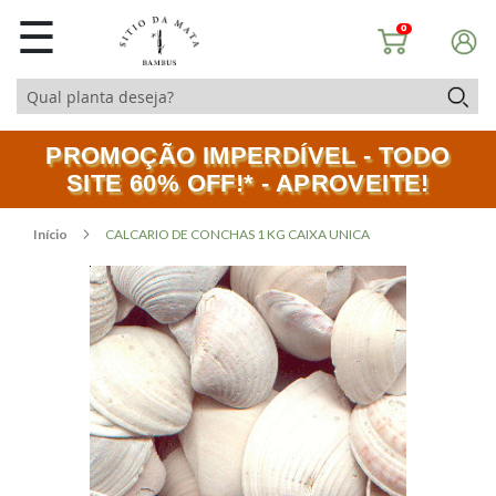
☰
0
PROMOÇÃO IMPERDÍVEL - TODO
SITE 60% OFF!* - APROVEITE!
Início
CALCARIO DE CONCHAS 1 KG CAIXA UNICA
Pular
Saltar
para
para
o
o
final
início
da
da
Galeria
Galeria
de
de
imagens
imagens