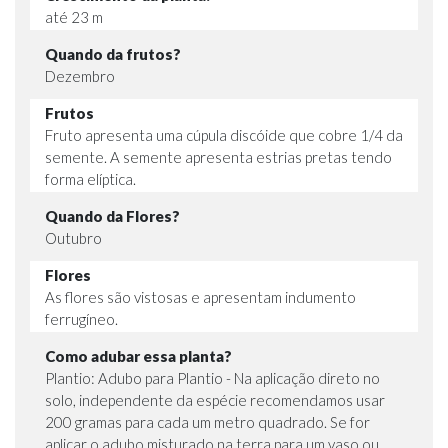
até 23 m
Quando da frutos?
Dezembro
Frutos
Fruto apresenta uma cúpula discóide que cobre 1/4 da
semente. A semente apresenta estrias pretas tendo
forma elíptica.
Quando da Flores?
Outubro
Flores
As flores são vistosas e apresentam indumento
ferrugíneo.
Como adubar essa planta?
Plantio: Adubo para Plantio - Na aplicação direto no
solo, independente da espécie recomendamos usar
200 gramas para cada um metro quadrado. Se for
aplicar o adubo misturado na terra para um vaso ou