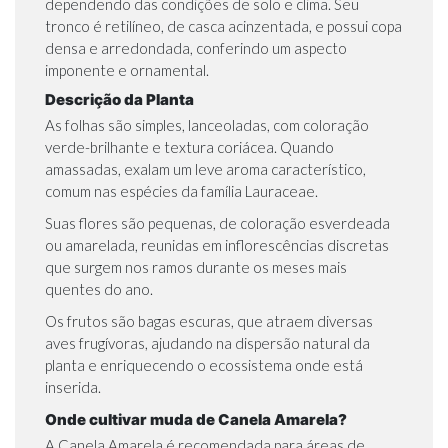
dependendo das condições de solo e clima. Seu
tronco é retilíneo, de casca acinzentada, e possui copa
densa e arredondada, conferindo um aspecto
imponente e ornamental.
Descrição da Planta
As folhas são simples, lanceoladas, com coloração
verde-brilhante e textura coriácea. Quando
amassadas, exalam um leve aroma característico,
comum nas espécies da família Lauraceae.
Suas flores são pequenas, de coloração esverdeada
ou amarelada, reunidas em inflorescências discretas
que surgem nos ramos durante os meses mais
quentes do ano.
Os frutos são bagas escuras, que atraem diversas
aves frugívoras, ajudando na dispersão natural da
planta e enriquecendo o ecossistema onde está
inserida.
Onde cultivar muda de Canela Amarela?
A Canela Amarela é recomendada para áreas de