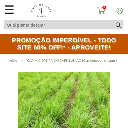
☰
0
PROMOÇÃO IMPERDÍVEL - TODO
SITE 60% OFF!* - APROVEITE!
Início
CAPIM CIDREIRA OU CAPIM LIMÃO (Cymbopogon citratus)
Pular
Saltar
para
para
o
o
final
início
da
da
Galeria
Galeria
de
de
imagens
imagens