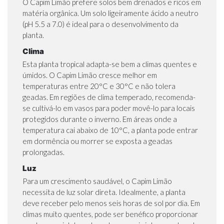
O Capim Limão prefere solos bem drenados e ricos em
matéria orgânica. Um solo ligeiramente ácido a neutro
(pH 5.5 a 7.0) é ideal para o desenvolvimento da
planta.
Clima
Esta planta tropical adapta-se bem a climas quentes e
úmidos. O Capim Limão cresce melhor em
temperaturas entre 20°C e 30°C e não tolera
geadas. Em regiões de clima temperado, recomenda-
se cultivá-lo em vasos para poder movê-lo para locais
protegidos durante o inverno. Em áreas onde a
temperatura cai abaixo de 10°C, a planta pode entrar
em dormência ou morrer se exposta a geadas
prolongadas.
Luz
Para um crescimento saudável, o Capim Limão
necessita de luz solar direta. Idealmente, a planta
deve receber pelo menos seis horas de sol por dia. Em
climas muito quentes, pode ser benéfico proporcionar