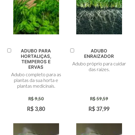
ADUBO PARA
ADUBO
Adicionar
Adicionar
HORTALIÇAS,
ENRAIZADOR
ao
ao
TEMPEROS E
Adubo próprio para cuidar
Carrinho
Carrinho
ERVAS
das raízes.
Adubo completo para as
plantas da sua horta e
plantas medicinais.
R$ 9,50
R$ 59,59
R$ 3,80
R$ 37,99