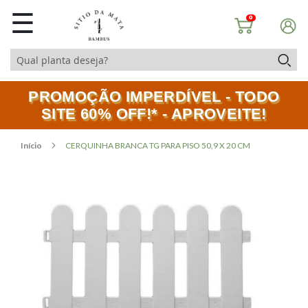
☰
0
PROMOÇÃO IMPERDÍVEL - TODO
SITE 60% OFF!* - APROVEITE!
Início
CERQUINHA BRANCA TG PARA PISO 50,9 X 20 CM
Pular
Saltar
para
para
o
o
final
início
da
da
Galeria
Galeria
de
de
imagens
imagens