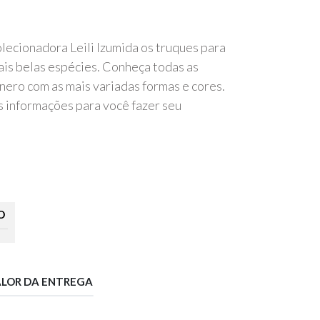
olecionadora Leili Izumida os truques para
is belas espécies. Conheça todas as
nero com as mais variadas formas e cores.
s informações para você fazer seu
O
ALOR DA ENTREGA