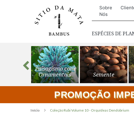
Sobre
Client
Nós
ESPÉCIES DE PL
s para o
Paisagismo com
ardim
Ornamentais
Semente
PROMOÇÃO IMPER
Início
Coleção Rubi Volume 10 - Orquídeas Dendobrium
Pular
para
o