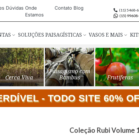
es
Dúvidas
Onde
Contato
Blog
(11) 5468-
Estamos
(15) 99608
ANTAS
SOLUÇÕES PAISAGÍSTICAS
VASOS E MAIS
KIT
Paisagismo com
Cerca Viva
Bambus
Frutíferas
DÍVEL - TODO SITE 60% OFF
Saltar
Coleção Rubi Volume 
para
o