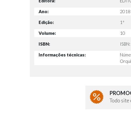
Editora:
EDIT
Ano:
2018
Edição:
1ª
Volume:
10
ISBN:
ISBN
Informações técnicas:
Númer
Orquí
PROMOÇ
Todo sit