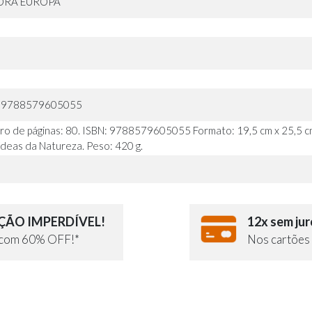
ORA EUROPA
: 9788579605055
o de páginas: 80. ISBN: 9788579605055 Formato: 19,5 cm x 25,5 cm
deas da Natureza. Peso: 420 g.
ÃO IMPERDÍVEL!
12x sem jur
e com 60% OFF!*
Nos cartões 