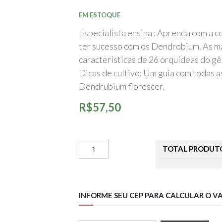
início
da
EM ESTOQUE
Galeria
de
Especialista ensina : Aprenda com a c
imagens
ter sucesso com os Dendrobium. As ma
características de 26 orquídeas do gê
Dicas de cultivo: Um guia com todas a
Dendrubium florescer.
R$57,50
TOTAL PRODUT
INFORME SEU CEP PARA CALCULAR O V