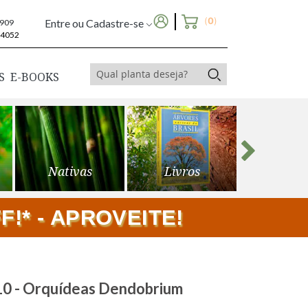
(
0
)
Entre ou Cadastre-se
6909
-4052
S
E-BOOKS
Nativas
Livros
Frutíf
!* - APROVEITE!
10 - Orquídeas Dendobrium