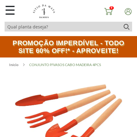
☰
0
PROMOÇÃO IMPERDÍVEL - TODO
SITE 60% OFF!* - APROVEITE!
Início
CONJUNTO P/VASOS CABO MADEIRA 4PCS
Pular
Saltar
para
para
o
o
final
início
da
da
Galeria
Galeria
de
de
imagens
imagens