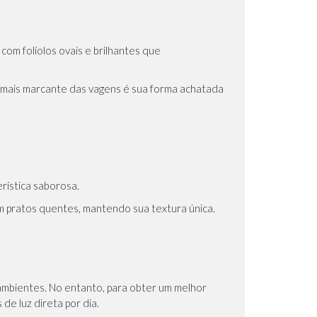
com folíolos ovais e brilhantes que
a mais marcante das vagens é sua forma achatada
rística saborosa.
m pratos quentes, mantendo sua textura única.
 ambientes. No entanto, para obter um melhor
e luz direta por dia.