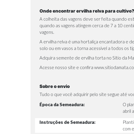
Onde encontrar ervilha relva para cultivo
A colheita das vagens deve ser feita quando es
quando as vagens atingem cerca de 7 a 10 centí
vagens.
A ervilha relva é uma hortaliça encantadora e d
solo ou em vasos a torna acessível a todos os 
Adquira semente de ervilha torta no Sítio da M
Acesse nosso site e confira
www.sitiodamata.co
Sobre o envio
Tudo o que você adquirir pelo site segue até v
Época da Semeadura:
O pla
abril
Instruções de Semeadura:
Plant
com e