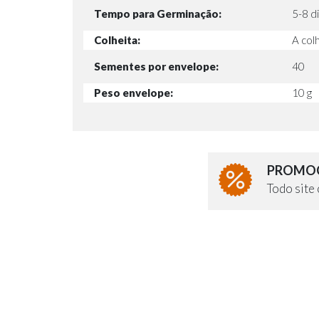
Tempo para Germinação:
5-8 d
Colheita:
A col
Sementes por envelope:
40
Peso envelope:
10 g
PROMOÇ
Todo sit