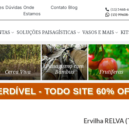
es
Dúvidas
Onde
Contato
Blog
(11) 5468-
Estamos
(15) 99608
ANTAS
SOLUÇÕES PAISAGÍSTICAS
VASOS E MAIS
KIT
Paisagismo com
Cerca Viva
Bambus
Frutíferas
DÍVEL - TODO SITE 60% OFF
Saltar
Ervilha RELVA
para
o