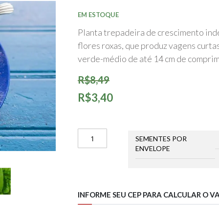
início
da
EM ESTOQUE
Galeria
de
Planta trepadeira de crescimento ind
imagens
flores roxas, que produz vagens curtas
verde-médio de até 14 cm de comprim
R$8,49
R$3,40
SEMENTES POR
ENVELOPE
INFORME SEU CEP PARA CALCULAR O V