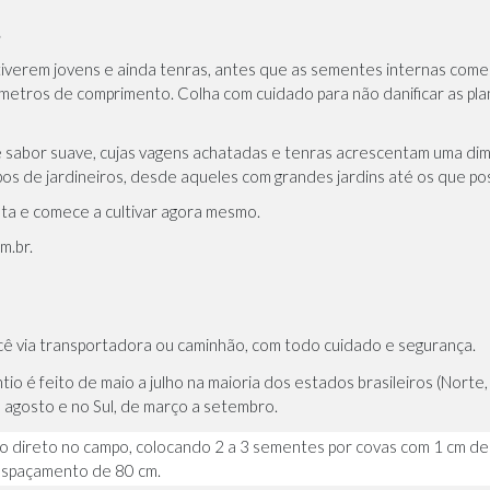
?
tiverem jovens e ainda tenras, antes que as sementes internas com
metros de comprimento. Colha com cuidado para não danificar as pla
e sabor suave, cujas vagens achatadas e tenras acrescentam uma dimen
tipos de jardineiros, desde aqueles com grandes jardins até os que
ata e comece a cultivar agora mesmo.
m.br
.
ocê via transportadora ou caminhão, com todo cuidado e segurança.
ntio é feito de maio a julho na maioria dos estados brasileiros (Nor
 a agosto e no Sul, de março a setembro.
io direto no campo, colocando 2 a 3 sementes por covas com 1 cm de
spaçamento de 80 cm.