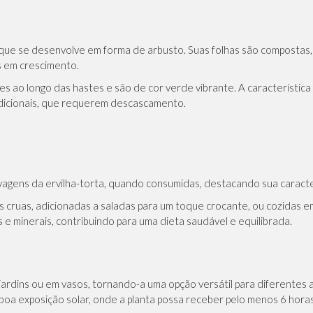
l que se desenvolve em forma de arbusto. Suas folhas são compostas, 
s em crescimento.
es ao longo das hastes e são de cor verde vibrante. A característic
radicionais, que requerem descascamento.
agens da ervilha-torta, quando consumidas, destacando sua caracte
s cruas, adicionadas a saladas para um toque crocante, ou cozidas e
s e minerais, contribuindo para uma dieta saudável e equilibrada.
m jardins ou em vasos, tornando-a uma opção versátil para diferentes
a exposição solar, onde a planta possa receber pelo menos 6 horas d