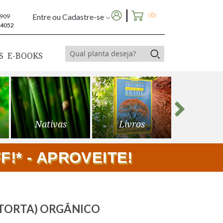
(
0
)
Entre ou Cadastre-se
6909
-4052
S
E-BOOKS
Nativas
Livros
Frutíf
!* - APROVEITE!
 (TORTA) ORGÂNICO