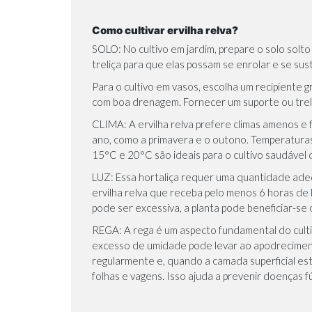
Como cultivar ervilha relva?
SOLO: No cultivo em jardim, prepare o solo sol
treliça para que elas possam se enrolar e se su
Para o cultivo em vasos, escolha um recipiente 
com boa drenagem. Fornecer um suporte ou treli
CLIMA: A ervilha relva prefere climas amenos e 
ano, como a primavera e o outono. Temperatura
15°C e 20°C são ideais para o cultivo saudável d
LUZ: Essa hortaliça requer uma quantidade adequ
ervilha relva que receba pelo menos 6 horas de l
pode ser excessiva, a planta pode beneficiar-se
REGA: A rega é um aspecto fundamental do cultiv
excesso de umidade pode levar ao apodrecimento
regularmente e, quando a camada superficial est
folhas e vagens. Isso ajuda a prevenir doenças f