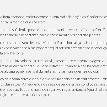
to e bem drenado, enriquecendo-o com matéria orgânica. Conforme as
stentar à medida que crescem.
grande o suficiente para acomodar as plantas em crescimento. Certif
ça também é importante para o crescimento vertical das plantas.
frescos para o seu desenvolvimento. É uma hortaliça mais adequada p
s excessivamente altas podem prejudicar seu crescimento e produç
a ervilha-torta.
ada de luz solar para crescer vigorosamente e produzir vagens de a
uz solar direta por dia. Se você estiver cultivando a ervilha relva em
 de alguma sombra parcial durante as horas mais quentes do dia.
o da ervilha relva e o solo deve ser mantido consistentemente úmido
 das raízes. A frequência de rega dependerá das condições climática
iver seca ao toque, é hora de regar. Ao regar, aplique a água direta
úngicas e manter a saúde da planta.