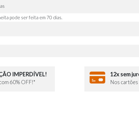
ias
heita pode ser feita em 70 dias.
ÃO IMPERDÍVEL!
12x sem jur
e com 60% OFF!*
Nos cartões 