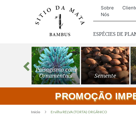
Sobre
Client
Nós
ESPÉCIES DE PL
s para o
Paisagismo com
ardim
Ornamentais
Semente
PROMOÇÃO IMPER
Início
Ervilha RELVA (TORTA) ORGÂNICO
Pular
para
o