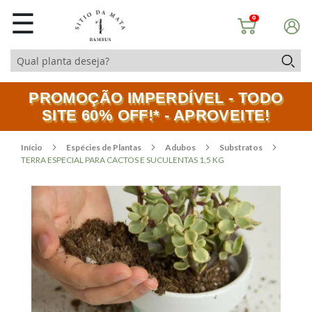
☰
0
PROMOÇÃO IMPERDÍVEL - TODO
SITE 60% OFF!* - APROVEITE!
Início
Espécies de Plantas
Adubos
Substratos
TERRA ESPECIAL PARA CACTOS E SUCULENTAS 1,5 KG
Pular
Saltar
para
para
o
o
final
início
da
da
Galeria
Galeria
de
de
imagens
imagens