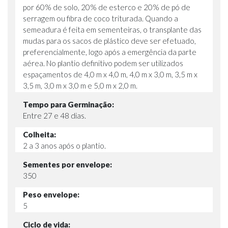
por 60% de solo, 20% de esterco e 20% de pó de
serragem ou fibra de coco triturada. Quando a
semeadura é feita em sementeiras, o transplante das
mudas para os sacos de plástico deve ser efetuado,
preferencialmente, logo após a emergência da parte
aérea. No plantio definitivo podem ser utilizados
espaçamentos de 4,0 m x 4,0 m, 4,0 m x 3,0 m, 3,5 m x
3,5 m, 3,0 m x 3,0 m e 5,0 m x 2,0 m.
Tempo para Germinação:
Entre 27 e 48 dias.
Colheita:
2 a 3 anos após o plantio.
Sementes por envelope:
350
Peso envelope:
5
Ciclo de vida: