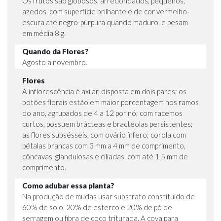
Os frutos são globosos, arredondados, pequenos,
azedos, com superfície brilhante e de cor vermelho-
escura até negro-púrpura quando maduro, e pesam
em média 8 g.
Quando da Flores?
Agosto a novembro.
Flores
A inflorescência é axilar, disposta em dois pares; os
botões florais estão em maior porcentagem nos ramos
do ano, agrupados de 4 a 12 por nó; com racemos
curtos, possuem brácteas e bractéolas persistentes;
as flores subsésseis, com ovário ínfero; corola com
pétalas brancas com 3 mm a 4 mm de comprimento,
côncavas, glandulosas e ciliadas, com até 1,5 mm de
comprimento.
Como adubar essa planta?
Na produção de mudas usar substrato constituído de
60% de solo, 20% de esterco e 20% de pó de
serragem ou fibra de coco triturada. A cova para