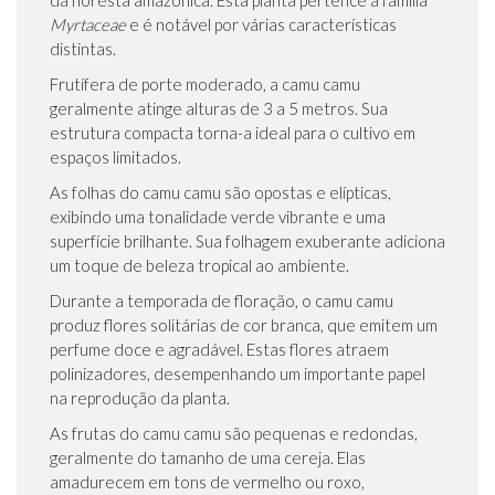
da floresta amazônica. Esta planta pertence à família
Myrtaceae
e é notável por várias características
distintas.
Frutífera de porte moderado, a camu camu
geralmente atinge alturas de 3 a 5 metros. Sua
estrutura compacta torna-a ideal para o cultivo em
espaços limitados.
As folhas do camu camu são opostas e elípticas,
exibindo uma tonalidade verde vibrante e uma
superfície brilhante. Sua folhagem exuberante adiciona
um toque de beleza tropical ao ambiente.
Durante a temporada de floração, o camu camu
produz flores solitárias de cor branca, que emitem um
perfume doce e agradável. Estas flores atraem
polinizadores, desempenhando um importante papel
na reprodução da planta.
As frutas do camu camu são pequenas e redondas,
geralmente do tamanho de uma cereja. Elas
amadurecem em tons de vermelho ou roxo,