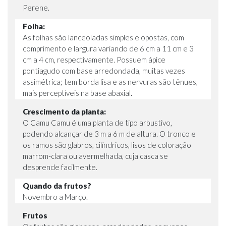
Perene.
Folha:
As folhas são lanceoladas simples e opostas, com
comprimento e largura variando de 6 cm a 11 cm e 3
cm a 4 cm, respectivamente. Possuem ápice
pontiagudo com base arredondada, muitas vezes
assimétrica; tem borda lisa e as nervuras são tênues,
mais perceptíveis na base abaxial.
Crescimento da planta:
O Camu Camu é uma planta de tipo arbustivo,
podendo alcançar de 3 m a 6 m de altura. O tronco e
os ramos são glabros, cilíndricos, lisos de coloração
marrom-clara ou avermelhada, cuja casca se
desprende facilmente.
Quando da frutos?
Novembro a Março.
Frutos