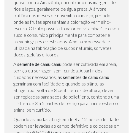
quase toda a Amazônia, encontrado nas margens de
rios e lagos, geralmente de água preta. A árvore
frutifica nos meses de novembro a março, período
onde as frutas apresentam a coloração vermelho-
escuro. O fruto possui alto valor em vitamina C e o seu
suco é consumido principalmente para combater e
prevenir gripes e resfriados. A polpa processada é
utilizada na fabricação de sucos naturais, sorvetes,
doces, geleias e licores.
A
semente de camu camu
pode ser cultivada em areia,
terriço ou serragem semi-curtida. A partir dos
cuidados necessários, as
sementes de camu camu
germinam com facilidade e quando as plântulas
atingem por volta de 8 centímetros de altura, devem
ser repicadas para sacos de polietileno, contendo uma
mistura de 3 a 5 partes de terriço para um de esterco
animal bem curtido.
Quando as mudas atingirem de 8 a 12 meses de idade,
podem ser levadas ao campo definitivo e colocadas em
covas de 40x40x40 cm, espaçadas de 4x4 metros.