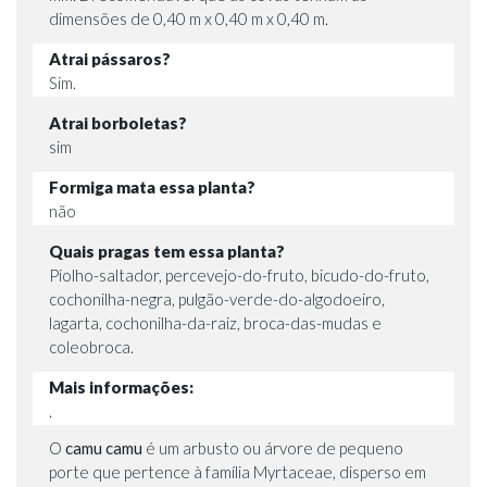
dimensões de 0,40 m x 0,40 m x 0,40 m.
Atrai pássaros?
Sim.
Atrai borboletas?
sim
Formiga mata essa planta?
não
Quais pragas tem essa planta?
Piolho-saltador, percevejo-do-fruto, bicudo-do-fruto,
cochonilha-negra, pulgão-verde-do-algodoeiro,
lagarta, cochonilha-da-raiz, broca-das-mudas e
coleobroca.
Mais informações:
.
O
camu camu
é um arbusto ou árvore de pequeno
porte que pertence à família Myrtaceae, disperso em