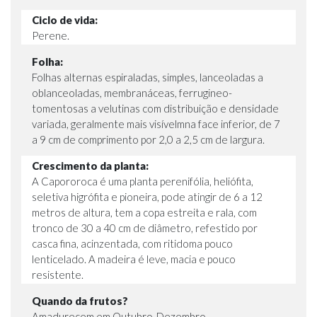
Ciclo de vida:
Perene.
Folha:
Folhas alternas espiraladas, simples, lanceoladas a
oblanceoladas, membranáceas, ferrugineo-
tomentosas a velutinas com distribuição e densidade
variada, geralmente mais visívelmna face inferior, de 7
a 9 cm de comprimento por 2,0 a 2,5 cm de largura.
Crescimento da planta:
A Capororoca é uma planta perenifólia, heliófita,
seletiva higrófita e pioneira, pode atingir de 6 a 12
metros de altura, tem a copa estreita e rala, com
tronco de 30 a 40 cm de diâmetro, refestido por
casca fina, acinzentada, com ritidoma pouco
lenticelado. A madeira é leve, macia e pouco
resistente.
Quando da frutos?
Amadurecem em Outubro-Dezembro.