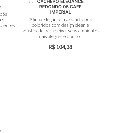
Adicionar
CACHEPO ELEGANCE
ao
O
REDONDO 05 CAFE
Carrinho
IMPERIAL
epôs
A linha Elegance traz Cachepôs
n e
coloridos com design clean e
mbientes
sofisticado para deixar seus ambientes
mais alegres e bonito ...
R$ 104,38
O