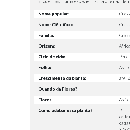
suculentas. É uma espécie rústica que não de
Nome popular:
Crassu
Nome Ciêntífico:
Crass
Família:
Crass
Origem:
África
Ciclo de vida:
Pere
Folha:
As fo
Crescimento da planta:
até 5
Quando da Flores?
-
Flores
As fl
Como adubar essa planta?
Plant
cada 
cada 
30x30