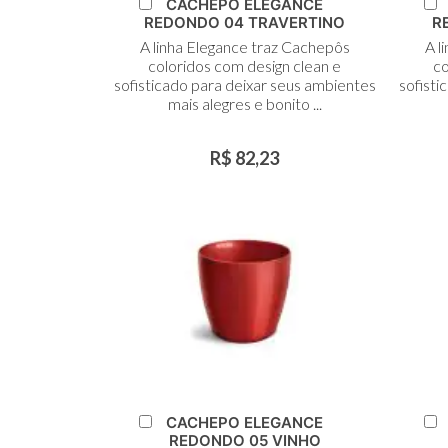
Adicionar
A
CACHEPO ELEGANCE
ao
REDONDO 04 TRAVERTINO
R
Carrinho
C
A linha Elegance traz Cachepôs
A l
coloridos com design clean e
co
sofisticado para deixar seus ambientes
sofisti
mais alegres e bonito ...
R$ 82,23
Adicionar
A
CACHEPO ELEGANCE
ao
REDONDO 05 VINHO