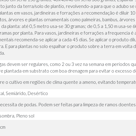
to junto da terra/solo de plantio, revolvendo-a para que o adubo s
plantas em vasos, jardineiras e forrações a recomendação é diluir 10 
tos, árvores e plantas ornamentais como palmeiras, bambus, árvores
a da planta: até 0,5 metro usa-se 30 gramas; de 0,5 a 1,50 m usa-se
ramas por planta. Para vasos, jardineiras e forrações a frequencia é a
entais recomenda-se aplicar a cada 45 dias. Se aplicar o produto dil
ra. E para plantas no solo espalhar o produto sobre a terra em volta
da.
gas devem ser regulares, como 2 ou 3 vez na semana em períodos qu
e plantada em substrato com boa drenagem para evitar o excesso de
re o cultivo em regiões de clima quente a ameno, evitando temperat
cal, Semiárido, Desértico
ecessita de podas. Podem ser feitas para limpeza de ramos doentes
sombra, Pleno sol
 cm