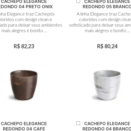
dicionar
Adicionar
CACHEPO ELEGANCE
CACHEPO ELEGANCE
ao
ao
EDONDO 04 PRETO ONIX
REDONDO 05 BRANC
arrinho
Carrinho
inha Elegance traz Cachepôs
A linha Elegance traz Cach
loridos com design clean e
coloridos com design clea
cado para deixar seus ambientes
sofisticado para deixar seus a
mais alegres e bonito ...
mais alegres e bonito ...
R$ 82,23
R$ 80,24
dicionar
Adicionar
CACHEPO ELEGANCE
CACHEPO ELEGANCE
ao
ao
REDONDO 04 CAFE
REDONDO 04 BRANC