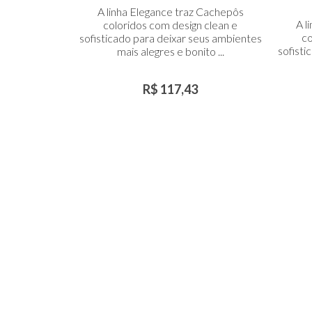
Carrinho
C
A linha Elegance traz Cachepôs
A l
coloridos com design clean e
co
sofisticado para deixar seus ambientes
sofisti
mais alegres e bonito ...
R$ 117,43