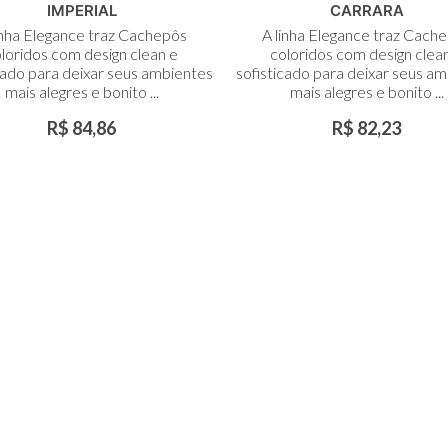
arrinho
Carrinho
IMPERIAL
CARRARA
inha Elegance traz Cachepôs
A linha Elegance traz Cach
loridos com design clean e
coloridos com design clea
cado para deixar seus ambientes
sofisticado para deixar seus a
mais alegres e bonito ...
mais alegres e bonito ...
R$ 84,86
R$ 82,23