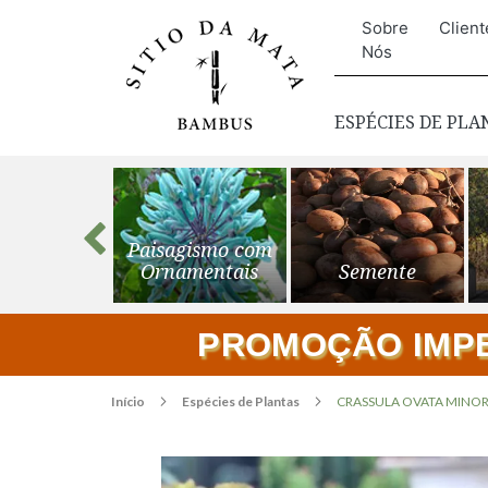
Sobre
Client
Nós
ESPÉCIES DE PL
s para o
Paisagismo com
ardim
Ornamentais
Semente
PROMOÇÃO IMPER
Início
Espécies de Plantas
CRASSULA OVATA MINOR (C
Pular
para
o