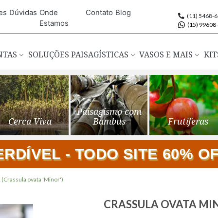
es
Dúvidas
Onde
Contato
Blog
(11) 5468-
Estamos
(15) 99608
ANTAS
SOLUÇÕES PAISAGÍSTICAS
VASOS E MAIS
KIT
Paisagismo com
Cerca Viva
Bambus
Frutíferas
DÍVEL - TODO SITE 60% OFF
rassula ovata 'Minor')
Saltar
CRASSULA OVATA MINOR
para
o