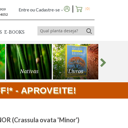
(
0
)
Entre ou Cadastre-se
6909
-4052
S
E-BOOKS
Nativas
Livros
Frutíf
!* - APROVEITE!
 (Crassula ovata 'Minor')