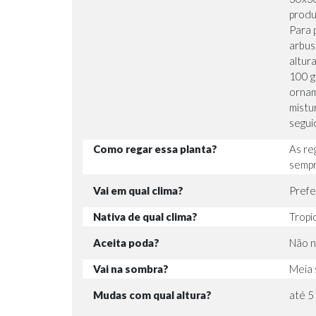
produ
Para 
arbus
altur
100 g
ornam
mistu
segui
Como regar essa planta?
As re
sempr
Vai em qual clima?
Prefe
Nativa de qual clima?
Tropi
Aceita poda?
Não n
Vai na sombra?
Meia 
Mudas com qual altura?
até 5