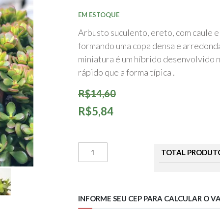
início
da
EM ESTOQUE
Galeria
de
Arbusto suculento, ereto, com caule e 
imagens
formando uma copa densa e arredondad
miniatura é um híbrido desenvolvido 
rápido que a forma típica .
R$14,60
R$5,84
TOTAL PRODUT
INFORME SEU CEP PARA CALCULAR O V