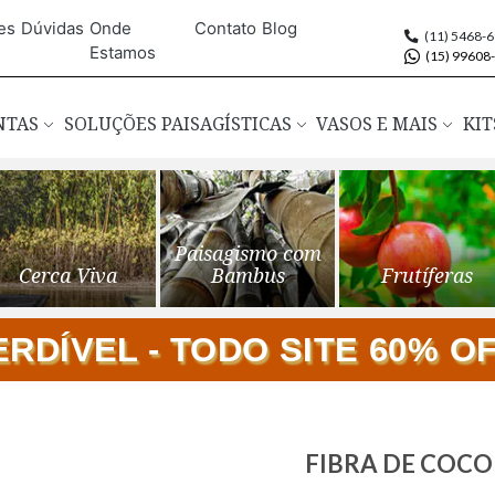
es
Dúvidas
Onde
Contato
Blog
(11) 5468-
Estamos
(15) 99608
ANTAS
SOLUÇÕES PAISAGÍSTICAS
VASOS E MAIS
KIT
Paisagismo com
Cerca Viva
Bambus
Frutíferas
DÍVEL - TODO SITE 60% OFF
Saltar
FIBRA DE COCO
para
o