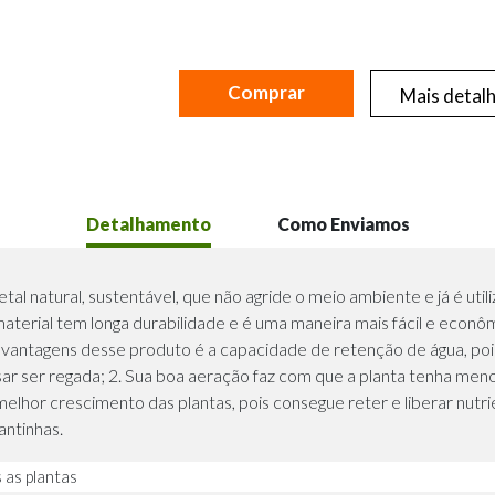
Comprar
Mais detal
Detalhamento
Como Enviamos
tal natural, sustentável, que não agride o meio ambiente e já é uti
terial tem longa durabilidade e é uma maneira mais fácil e econô
as vantagens desse produto é a capacidade de retenção de água, 
sar ser regada; 2. Sua boa aeração faz com que a planta tenha me
elhor crescimento das plantas, pois consegue reter e liberar nutri
antinhas.
 as plantas