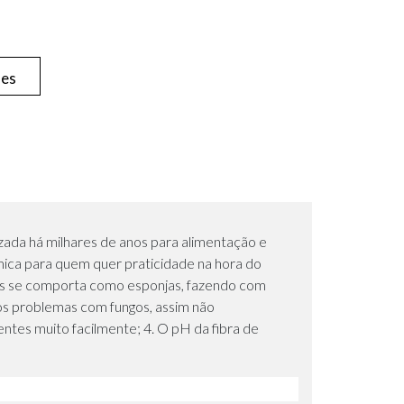
hes
lizada há milhares de anos para alimentação e
mica para quem quer praticidade na hora do
pois se comporta como esponjas, fazendo com
nos problemas com fungos, assim não
entes muito facilmente; 4. O pH da fibra de