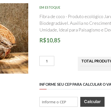
início
da
EM ESTOQUE
Galeria
de
Fibra de coco - Produto ecológico Ja
imagens
Biodegradável. Auxilia no Crescimen
Umidade, Ideal para Paisagismo e De
R$10,85
TOTAL PRODUT
INFORME SEU CEP PARA CALCULAR O V
Calcular