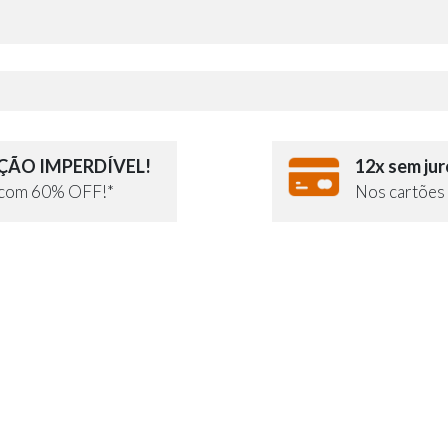
ÃO IMPERDÍVEL!
12x sem jur
e com 60% OFF!*
Nos cartões 