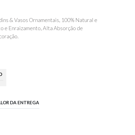
rdins & Vasos Ornamentais, 100% Natural e
to e Enraizamento, Alta Absorção de
coração.
O
ALOR DA ENTREGA