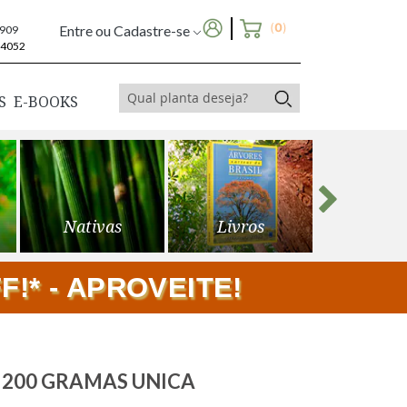
(
0
)
Entre ou Cadastre-se
6909
-4052
S
E-BOOKS
Nativas
Livros
Frutíf
!* - APROVEITE!
 200 GRAMAS UNICA