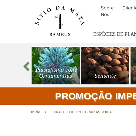
Sobre
Client
Nós
ESPÉCIES DE PL
s para o
Paisagismo com
ardim
Ornamentais
Semente
PROMOÇÃO IMPER
Início
FIBRA DE COCO 200 GRAMAS UNICA
Pular
para
o