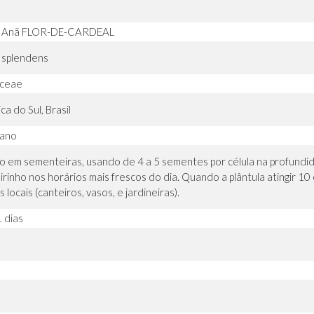
ia Anã FLOR-DE-CARDEAL
a splendens
aceae
a do Sul, Brasil
 ano
io em sementeiras, usando de 4 a 5 sementes por célula na profundida
irinho nos horários mais frescos do dia. Quando a plântula atingir 10 
 locais (canteiros, vasos, e jardineiras).
1 dias