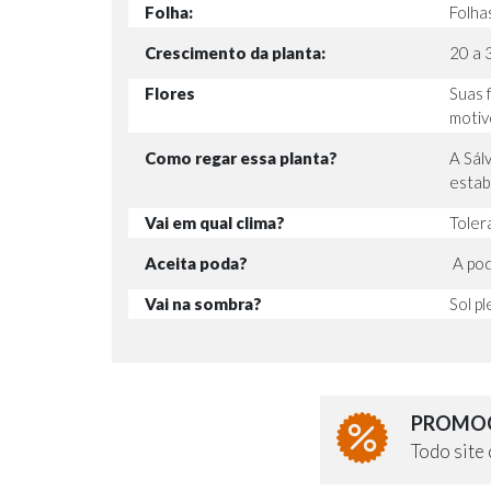
Folha:
Folha
Crescimento da planta:
20 a 
Flores
Suas 
motiv
Como regar essa planta?
A Sál
estabi
Vai em qual clima?
Toler
Aceita poda?
A pod
Vai na sombra?
Sol p
PROMOÇ
Todo sit