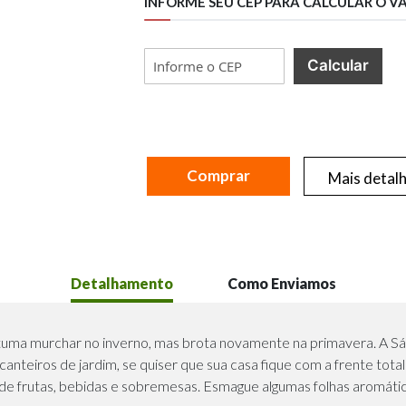
INFORME SEU CEP PARA CALCULAR O V
Calcular
Comprar
Mais detal
Detalhamento
Como Enviamos
stuma murchar no inverno, mas brota novamente na primavera. A Sá
anteiros de jardim, se quiser que sua casa fique com a frente tota
s de frutas, bebidas e sobremesas. Esmague algumas folhas aromáti