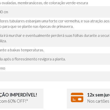
s ovaladas, membranáceas, de coloração verde-escura
30 cm
flores tubulares esbanjam uma forte cor vermelha, e sua atração aos
o para que se plante nas épocas de primavera.
via irá murchar e eventualmente perderá suas folhas durante a secur
liza.
ante a baixas temperaturas.
a após o florescimento revigora a planta.
leno
ÃO IMPERDÍVEL!
12x sem jur
e com 60% OFF!*
Nos cartões 