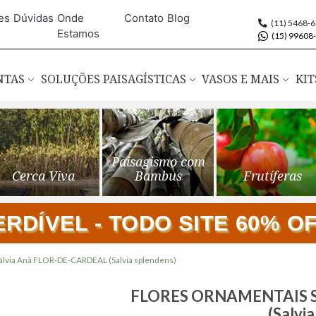
es
Dúvidas
Onde
Contato
Blog
(11) 5468-
Estamos
(15) 99608
ANTAS
SOLUÇÕES PAISAGÍSTICAS
VASOS E MAIS
KIT
Paisagismo com
Cerca Viva
Bambus
Frutíferas
DÍVEL - TODO SITE 60% OFF
via Anã FLOR-DE-CARDEAL (Salvia splendens)
Saltar
FLORES ORNAMENTAIS S
para
(Salvi
o