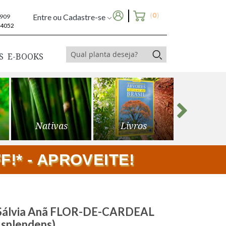
(
0
)
Entre ou Cadastre-se
6909
-4052
S
E-BOOKS
Nativas
Livros
Frutíf
!* - APROVEITE!
álvia Anã FLOR-DE-CARDEAL
a splendens)