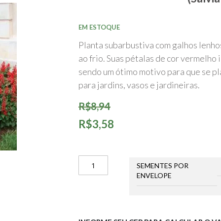
início
da
Galeria
de
EM ESTOQUE
imagens
Planta subarbustiva com galhos lenho
ao frio. Suas pétalas de cor vermelho 
sendo um ótimo motivo para que se pl
para jardins, vasos e jardineiras.
R$8,94
R$3,58
SEMENTES POR
ENVELOPE