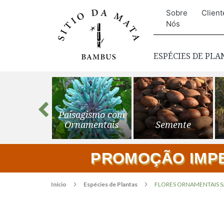
Sobre
Client
Nós
ESPÉCIES DE PL
s para o
Paisagismo com
ardim
Ornamentais
Semente
PROMOÇÃO IMPER
Início
Espécies de Plantas
FLORES ORNAMENTAIS Sál
Pular
para
o