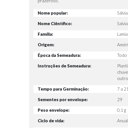
prazeroso.
Nome popular:
Sálv
Nome Ciêntífico:
Salvi
Família:
Lami
Origem:
Améric
Época da Semeadura:
Todo
Instruções de Semeadura:
Plant
chuve
outros
Tempo para Germinação:
7 a 2
Sementes por envelope:
29
Peso envelope:
0,1 g
Ciclo de vida:
Anual