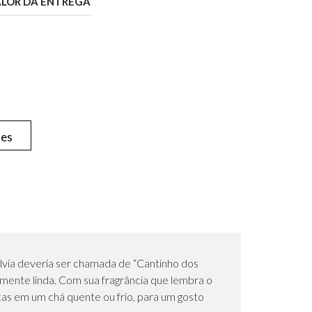
ALOR DA ENTREGA
hes
lvia deveria ser chamada de “Cantinho dos
lmente linda. Com sua fragrância que lembra o
cas em um chá quente ou frio, para um gosto