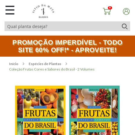
☰
0
PROMOÇÃO IMPERDÍVEL - TODO
SITE 60% OFF!* - APROVEITE!
Início
Espécies de Plantas
Coleção Frutas Cores e Sabores do Brasil - 2 Volumes
Pular
Saltar
para
para
o
o
final
início
da
da
Galeria
Galeria
de
de
imagens
imagens