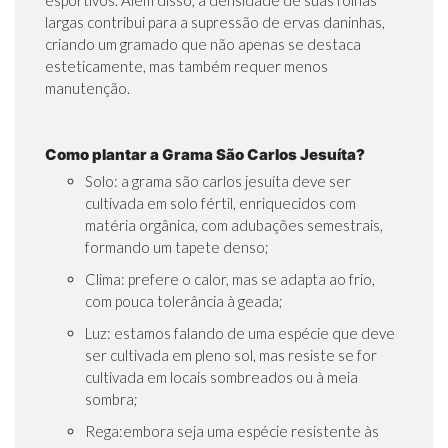
esportivos. Além disso, a densidade de suas folhas
largas contribui para a supressão de ervas daninhas,
criando um gramado que não apenas se destaca
esteticamente, mas também requer menos
manutenção.
Como plantar a Grama São Carlos Jesuíta?
Solo: a grama são carlos jesuíta deve ser
cultivada em solo fértil, enriquecidos com
matéria orgânica, com adubações semestrais,
formando um tapete denso;
Clima: prefere o calor, mas se adapta ao frio,
com pouca tolerância à geada;
Luz: estamos falando de uma espécie que deve
ser cultivada em pleno sol, mas resiste se for
cultivada em locais sombreados ou à meia
sombra;
Rega:embora seja uma espécie resistente às