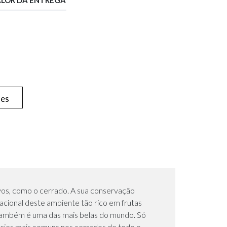
hes
ivos, como o cerrado. A sua conservação
acional deste ambiente tão rico em frutas
o também é uma das mais belas do mundo. Só
cies mais comuns nos cerrados de todo o