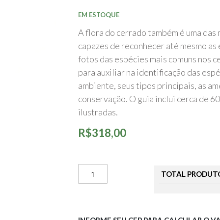
início
da
EM ESTOQUE
Galeria
de
A flora do cerrado também é uma das 
imagens
capazes de reconhecer até mesmo as 
fotos das espécies mais comuns nos ce
para auxiliar na identificação das es
ambiente, seus tipos principais, as am
conservação. O guia inclui cerca de 6
ilustradas.
R$318,00
TOTAL PRODUT
INFORME SEU CEP PARA CALCULAR O V