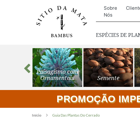
Sobre
Client
Nós
ESPÉCIES DE PL
s para o
Paisagismo com
ardim
Ornamentais
Semente
PROMOÇÃO IMPER
Início
Guia Das Plantas Do Cerrado
Pular
para
o