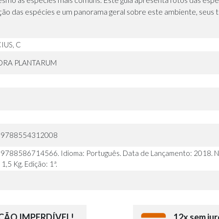
icação das espécies e um panorama geral sobre este ambiente, seus 
IUS, C
ORA PLANTARUM
: 9788554312008
 9788586714566. Idioma: Português. Data de Lançamento: 2018. Nú
1,5 Kg. Edição: 1ª.
ÃO IMPERDÍVEL!
12x sem jur