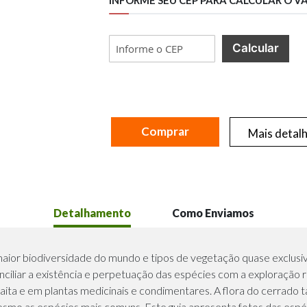
Calcular
Comprar
Mais detal
Detalhamento
Como Enviamos
a maior biodiversidade do mundo e tipos de vegetação quase exclus
ciliar a existência e perpetuação das espécies com a exploração r
gaita e em plantas medicinais e condimentares. A flora do cerrad
smo as espécies mais comuns. Este guia apresenta fotos das espé