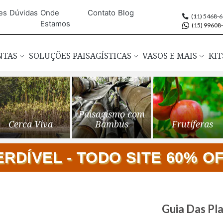
es
Dúvidas
Onde
Contato
Blog
(11) 5468-
Estamos
(15) 99608
ANTAS
SOLUÇÕES PAISAGÍSTICAS
VASOS E MAIS
KIT
Paisagismo com
Cerca Viva
Bambus
Frutíferas
DÍVEL - TODO SITE 60% OFF
Saltar
Guia Das Pl
para
o