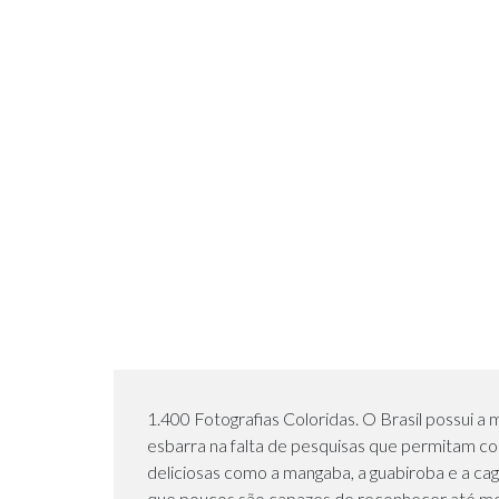
1.400 Fotografias Coloridas. O Brasil possui 
esbarra na falta de pesquisas que permitam con
deliciosas como a mangaba, a guabiroba e a ca
que poucos são capazes de reconhecer até me