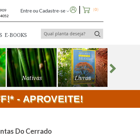
(
0
)
Entre ou Cadastre-se
6909
-4052
S
E-BOOKS
Nativas
Livros
Frutíf
!* - APROVEITE!
antas Do Cerrado