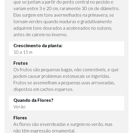
que se juntam a partir do ponto central no pecíolo e
variam entre 3 e 20 cm, raramente 30 cm de diâmetro.
Elas surgem em tons avermelhados na primavera, se
tornam verdes quando maduras e gradativamente
adquirem tons dourados a acobreados no outono,
antes de caírem no inverno.
Crescimento da planta:
10 a 15 m
Frutos
Os frutos são pequenas bagas, não comestíveis, e que
podem causar problemas estomacais se ingeridas.
Frutos se assemelham a pequenas uvas arroxeadas,
dispostos em cachos esparsos.
Quando da Flores?
Verão
Flores
As flores são esverdeadas e surgem no verão, mas
não têm expressão ornamental.