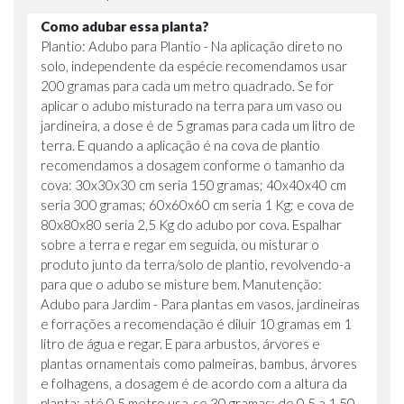
Como adubar essa planta?
Plantio: Adubo para Plantio - Na aplicação direto no
solo, independente da espécie recomendamos usar
200 gramas para cada um metro quadrado. Se for
aplicar o adubo misturado na terra para um vaso ou
jardineira, a dose é de 5 gramas para cada um litro de
terra. E quando a aplicação é na cova de plantio
recomendamos a dosagem conforme o tamanho da
cova: 30x30x30 cm seria 150 gramas; 40x40x40 cm
seria 300 gramas; 60x60x60 cm seria 1 Kg; e cova de
80x80x80 seria 2,5 Kg do adubo por cova. Espalhar
sobre a terra e regar em seguida, ou misturar o
produto junto da terra/solo de plantio, revolvendo-a
para que o adubo se misture bem. Manutenção:
Adubo para Jardim - Para plantas em vasos, jardineiras
e forrações a recomendação é diluir 10 gramas em 1
litro de água e regar. E para arbustos, árvores e
plantas ornamentais como palmeiras, bambus, árvores
e folhagens, a dosagem é de acordo com a altura da
planta: até 0,5 metro usa-se 30 gramas; de 0,5 a 1,50