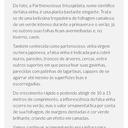
De fato, a Parthenocissus tricuspidata, nome científico
da falsa vinha, é uma planta bastante elegante. Trata-
se de uma belíssima trepadeira de folhagem camaleoa:
de um verde intenso durante a primavera e o verão; já
no outono suas folhas ficam avermelhadas e, no
inverno, caem.
Também conhecida como partenocisso, vinha virgem
ou hera japonesa, a falsa vinha é indicada para cobrir
muros, paredes, troncos de árvores, cercas, entre
outros suportes em que possa fixar suas gavinhas,
parecidas com patinhas de lagartixas, capazes de se
agarrar até mesmo às superfícies lisas e
escorregadias.
De crescimento rápido e podendo atingir de 10 a 15
metros de comprimento, a inflorescência da falsa vinha
ocorre no verão, mas o valor ornamental fica por conta
de sua folhagem, de margens dentadas e cor verde
brilhante, criando um efeito em camadas.
Vamos continuar acompanhando essa leitura para