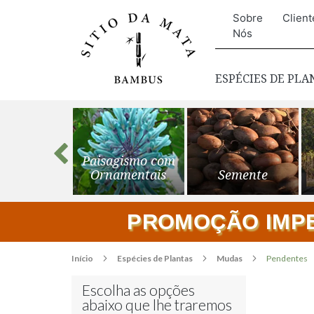
Sobre
Client
Nós
ESPÉCIES DE PL
s para o
Paisagismo com
ardim
Ornamentais
Semente
PROMOÇÃO IMPER
Início
Espécies de Plantas
Mudas
Pendentes
Escolha as opções
abaixo que lhe traremos