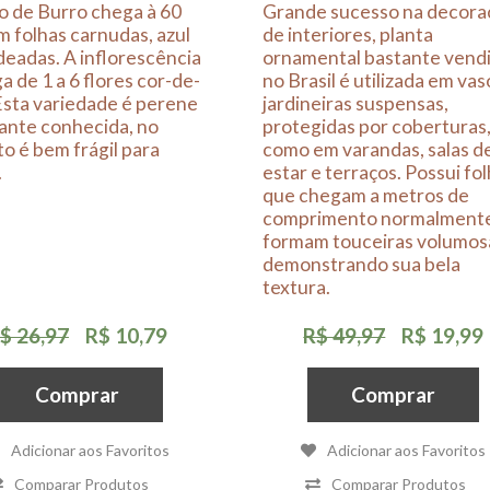
o de Burro chega à 60
Grande sucesso na decora
 folhas carnudas, azul
de interiores, planta
eadas. A inflorescência
ornamental bastante vend
a de 1 a 6 flores cor-de-
no Brasil é utilizada em vas
Esta variedade é perene
jardineiras suspensas,
ante conhecida, no
protegidas por coberturas
o é bem frágil para
como em varandas, salas d
.
estar e terraços. Possui fo
que chegam a metros de
comprimento normalment
formam touceiras volumos
demonstrando sua bela
textura.
$ 26,97
R$ 10,79
R$ 49,97
R$ 19,99
Comprar
Comprar
Adicionar aos Favoritos
Adicionar aos Favoritos
Comparar Produtos
Comparar Produtos