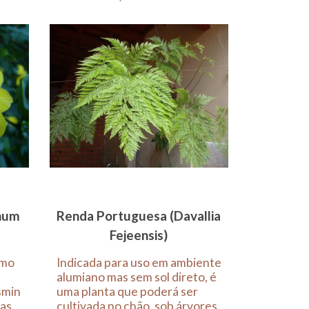
num
Renda Portuguesa (Davallia
Fejeensis)
omo
Indicada para uso em ambiente
alumiano mas sem sol direto, é
smin
uma planta que poderá ser
sas
cultivada no chão, sob árvores,