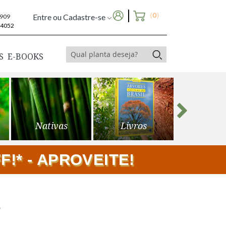
(
0
)
Entre ou Cadastre-se
6909
-4052
S
E-BOOKS
Nativas
Livros
Frutíf
!* - APROVEITE!
s