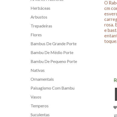
O Rab
Herbáceas
cm com
esverd
Arbustos
carreg
rosa. 
Trepadeiras
e bast
Flores
entant
toque
Bambus De Grande Porte
Bambu De Médio Porte
Bambu De Pequeno Porte
Nativas
Ornamentais
R
Paisagismo Com Bambu
Vasos
Temperos
Suculentas