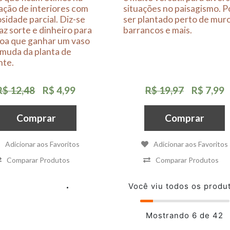
ção de interiores com
situações no paisagismo. 
sidade parcial. Diz-se
ser plantado perto de mur
az sorte e dinheiro para
barrancos e mais.
soa que ganhar um vaso
muda da planta de
nte.
R$ 12,48
R$ 4,99
R$ 19,97
R$ 7,99
Comprar
Comprar
Adicionar aos Favoritos
Adicionar aos Favoritos
Comparar Produtos
Comparar Produtos
Você viu todos os produ
Mostrando 6 de 42