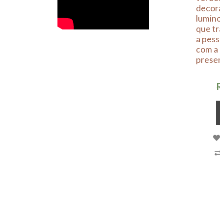
decora
lumino
que tr
a pes
com a 
prese