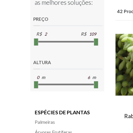
as melhores soluções:
42 Pro
PREÇO
R$
R$
ALTURA
m
m
ESPÉCIES DE PLANTAS
Rab
Palmeiras
Árvores Frutíferas