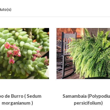
duto(s)
o de Burro ( Sedum
Samambaia (Polypodi
morganianum )
persicifolium)