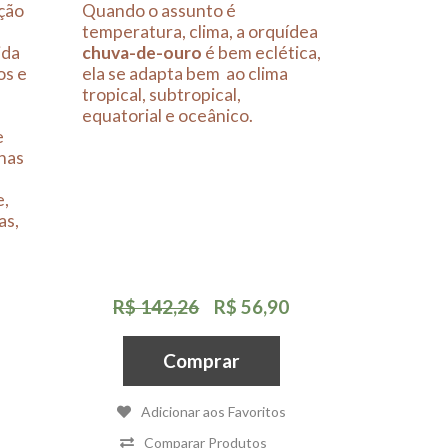
ção
Quando o assunto é
temperatura, clima, a orquídea
ida
chuva-de-ouro
é bem eclética,
os e
ela se adapta bem ao clima
tropical, subtropical,
,
equatorial e oceânico.
e
lhas
e,
as,
R$ 142,26
R$ 56,90
Comprar
Adicionar aos Favoritos
Comparar Produtos