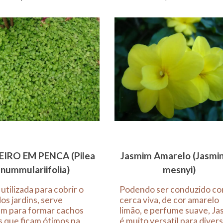
EIRO EM PENCA (Pilea
Jasmim Amarelo (Jasmi
nummulariifolia)
mesnyi)
utilizada para cobrir o
Podendo ser conduzido c
os jardins, serve
cerca viva, de cor amarelo
m para formar cachos
limão, e perfume suave, Ja
 que ficam ótimos na
é muito versatil para diver