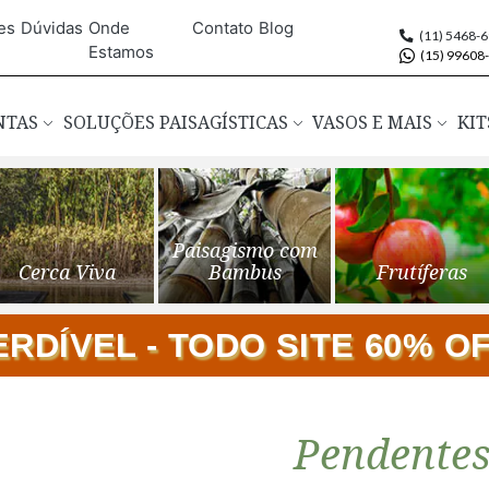
es
Dúvidas
Onde
Contato
Blog
(11) 5468-
Estamos
(15) 99608
ANTAS
SOLUÇÕES PAISAGÍSTICAS
VASOS E MAIS
KIT
Paisagismo com
Cerca Viva
Bambus
Frutíferas
DÍVEL - TODO SITE 60% OFF
Pendente