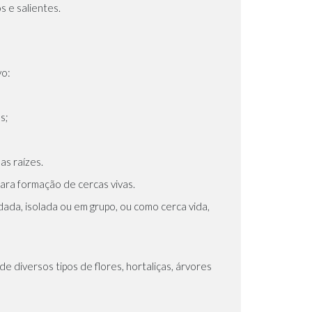
s e salientes.
vo:
s;
s raízes.
ara formação de cercas vivas.
ada, isolada ou em grupo, ou como cerca vida,
 diversos tipos de flores, hortaliças, árvores