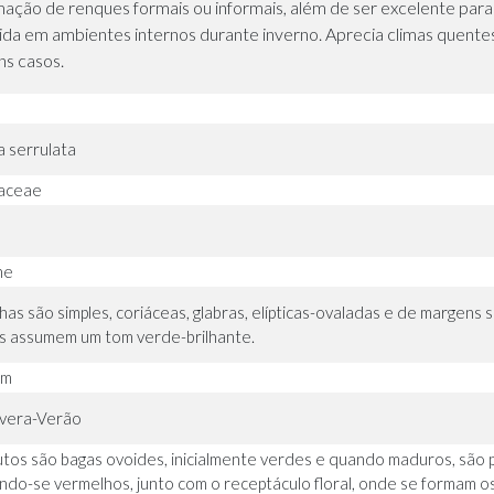
ação de renques formais ou informais, além de ser excelente para
tegida em ambientes internos durante inverno. Aprecia climas quen
ns casos.
 serrulata
aceae
a
ne
lhas são simples, coriáceas, glabras, elípticas-ovaladas e de margen
s assumem um tom verde-brilhante.
 m
vera-Verão
utos são bagas ovoides, inicialmente verdes e quando maduros, são pr
ndo-se vermelhos, junto com o receptáculo floral, onde se formam os