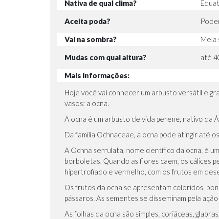
Nativa de qual clima?
Equato
Aceita poda?
Podem
Vai na sombra?
Meia 
Mudas com qual altura?
até 4
Mais informações:
Hoje você vai conhecer um arbusto versátil e gr
vasos: a ocna.
A ocna é um arbusto de vida perene, nativo da
Da família Ochnaceae, a ocna pode atingir até o
A Ochna serrulata, nome científico da ocna, é u
borboletas. Quando as flores caem, os cálices p
hipertrofiado e vermelho, com os frutos em des
Os frutos da ocna se apresentam coloridos, bon
pássaros. As sementes se disseminam pela ação
As folhas da ocna são simples, coriáceas, glabr