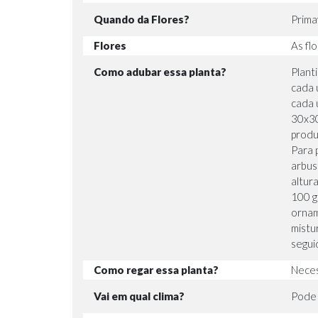
Quando da Flores?
Prima
Flores
As fl
Como adubar essa planta?
Plant
cada 
cada 
30x30
produ
Para 
arbus
altur
100 g
ornam
mistu
segui
Como regar essa planta?
Neces
Vai em qual clima?
Pode 