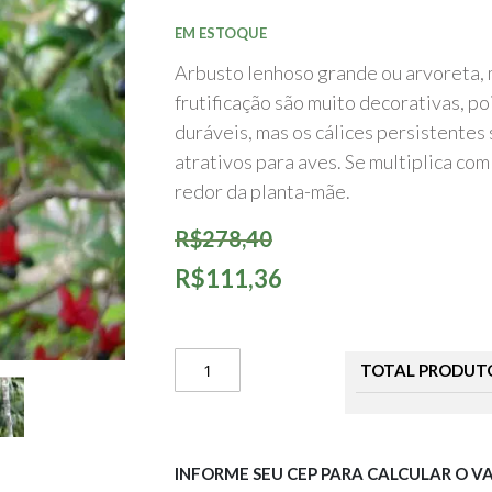
início
da
EM ESTOQUE
Galeria
de
Arbusto lenhoso grande ou arvoreta, m
imagens
frutificação são muito decorativas, po
duráveis, mas os cálices persistentes
atrativos para aves. Se multiplica co
redor da planta-mãe.
R$278,40
R$111,36
TOTAL PRODUT
INFORME SEU CEP PARA CALCULAR O V