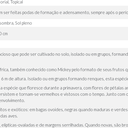
rial, Topical
 ser feitas podas de formação e adensamento, sempre após o períod
sombra, Sol pleno
0 cm
acioso que pode ser cultivado no solo, isolado ou em grupos, forma
 África, também conhecido como Mickey pelo formato de seus frutos
s 6 m de altura. Isolado ou em grupos formando renques, esta espécie
ma espécie que floresce durante a primavera, com flores de pétalas 
ersistem e tornam-se vermelhos e vistosos com o tempo. Junto com o 
envolvimento.
itos e exóticos: em bagas ovoides, negras quando maduras e verdes 
 das aves.
as, elípticas-ovaladas e de margens serrilhadas. Quando novas, são 