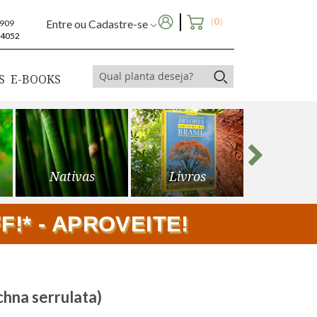
(
0
)
Entre ou Cadastre-se
6909
-4052
S
E-BOOKS
Nativas
Livros
Frutíf
!* - APROVEITE!
na serrulata)