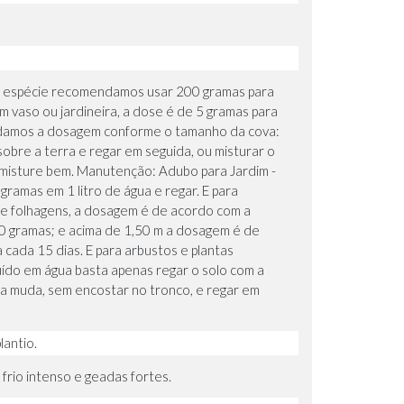
 da espécie recomendamos usar 200 gramas para
m vaso ou jardineira, a dose é de 5 gramas para
mendamos a dosagem conforme o tamanho da cova:
bre a terra e regar em seguida, ou misturar o
e misture bem. Manutenção: Adubo para Jardim -
gramas em 1 litro de água e regar. E para
 e folhagens, a dosagem é de acordo com a
 60 gramas; e acima de 1,50 m a dosagem é de
 cada 15 dias. E para arbustos e plantas
uído em água basta apenas regar o solo com a
 da muda, sem encostar no tronco, e regar em
lantio.
frio intenso e geadas fortes.