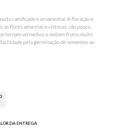
uito ramificado e ornamental. A floração e
is as flores amarelas e vistosas, são pouco
 se tornam vermelhos e exibem frutos muito
m facilidade pela germinação de sementes ao
O
ALOR DA ENTREGA