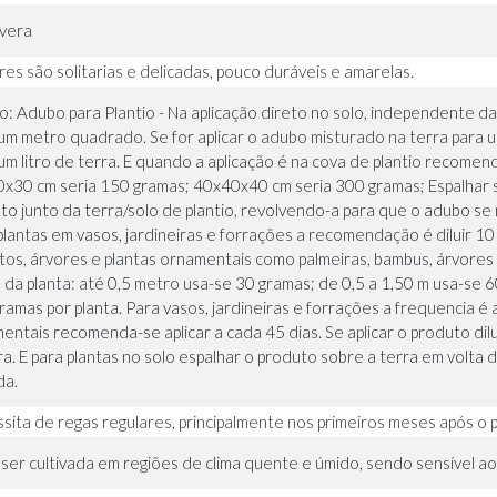
vera
ores são solitarias e delicadas, pouco duráveis e amarelas.
io: Adubo para Plantio - Na aplicação direto no solo, independente
um metro quadrado. Se for aplicar o adubo misturado na terra para u
um litro de terra. E quando a aplicação é na cova de plantio reco
x30 cm seria 150 gramas; 40x40x40 cm seria 300 gramas; Espalhar so
to junto da terra/solo de plantio, revolvendo-a para que o adubo s
plantas em vasos, jardineiras e forrações a recomendação é diluir 10 
tos, árvores e plantas ornamentais como palmeiras, bambus, árvores
a da planta: até 0,5 metro usa-se 30 gramas; de 0,5 a 1,50 m usa-se
ramas por planta. Para vasos, jardineiras e forrações a frequencia é a
entais recomenda-se aplicar a cada 45 dias. Se aplicar o produto dil
ra. E para plantas no solo espalhar o produto sobre a terra em volta
da.
sita de regas regulares, principalmente nos primeiros meses após o p
ser cultivada em regiões de clima quente e úmido, sendo sensível ao 