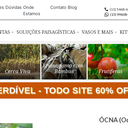
es
Dúvidas
Onde
Contato
Blog
(11) 5468-
Estamos
(15) 99608
ANTAS
SOLUÇÕES PAISAGÍSTICAS
VASOS E MAIS
KIT
Paisagismo com
Cerca Viva
Bambus
Frutíferas
DÍVEL - TODO SITE 60% OFF
Saltar
ÓCNA (Och
para
o