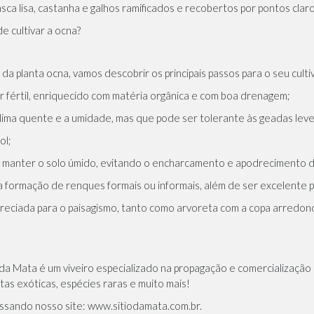
sca lisa, castanha e galhos ramificados e recobertos por pontos claro
e cultivar a ocna?
a planta ocna, vamos descobrir os principais passos para o seu culti
er fértil, enriquecido com matéria orgânica e com boa drenagem;
lima quente e a umidade, mas que pode ser tolerante às geadas leve
ol;
 manter o solo úmido, evitando o encharcamento e apodrecimento da
 formação de renques formais ou informais, além de ser excelente p
preciada para o paisagismo, tanto como arvoreta com a copa arredond
Mata é um viveiro especializado na propagação e comercialização de
ntas exóticas, espécies raras e muito mais!
ssando nosso site: www.sitiodamata.com.br.