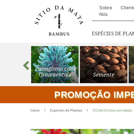
Sobre
Client
Nós
ESPÉCIES DE PL
s para o
Paisagismo com
ardim
Ornamentais
Semente
PROMOÇÃO IMPER
Início
Espécies de Plantas
ÓCNA (Ochna serrulata)
Pular
para
o