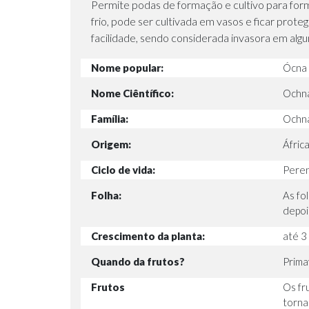
Permite podas de formação e cultivo para form
frio, pode ser cultivada em vasos e ficar pro
facilidade, sendo considerada invasora em algu
Nome popular:
Ócna
Nome Ciêntífico:
Ochna
Família:
Ochn
Origem:
Áfric
Ciclo de vida:
Pere
Folha:
As fo
depoi
Crescimento da planta:
até 3
Quando da frutos?
Prima
Frutos
Os fr
torna