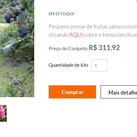
início
da
Galeria
EM ESTOQUE
de
imagens
Pequeno pomar de frutas saborosíssim
clicando
AQUI
sobre o tema com dicas
R$ 311,92
Preço do Conjunto:
Quantidade de kits
Comprar
Mais detalh