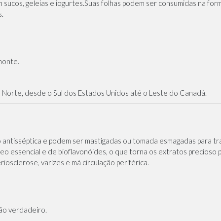
 sucos, geleias e iogurtes.Suas folhas podem ser consumidas na form
s.
monte.
o Norte, desde o Sul dos Estados Unidos até o Leste do Canadá.
ão antisséptica e podem ser mastigadas ou tomada esmagadas para tra
leo essencial e de bioflavonóides, o que torna os extratos precioso
eriosclerose, varizes e má circulação periférica.
mão verdadeiro.