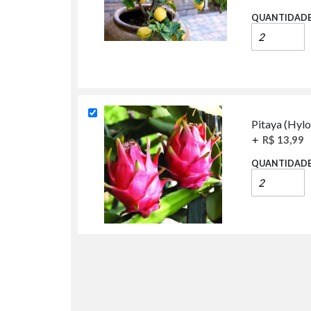
QUANTIDAD
Pitaya (Hylo
+
R$ 13,99
QUANTIDAD
As
EM
melhores
ESTOQUE
Frutíferas
para
o