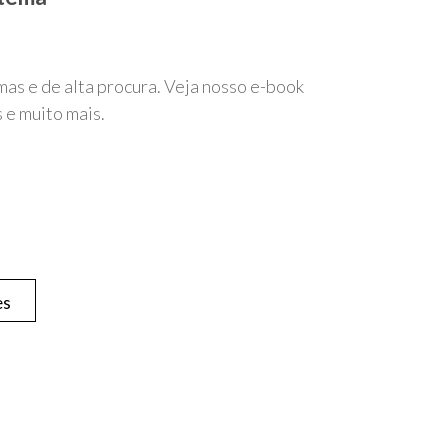
as e de alta procura. Veja nosso e-book
 e muito mais.
es