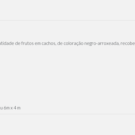
tidade de frutos em cachos, de coloração negro-arroxeada, recober
u 6m x 4 m