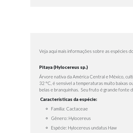
seu
Pomar
-
E-
book
sobre
o
tema
Veja aqui mais informações sobre as espécies d
Pitaya (Hylocereus sp.)
Árvore nativa da América Central e México, cult
32 °C, é sensível a temperaturas muito baixas ou
belas e branquinhas. Seu fruto é grande fonte d
Características da espécie:
Família: Cactaceae
Gênero: Hylocereus
Espécie: Hylocereus undatus Haw