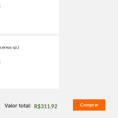
E
cereus sp.)
E
Comprar
Valor total:
R$311,92