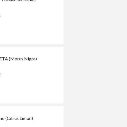
E
TA (Morus Nigra)
E
ano (Citrus Limon)