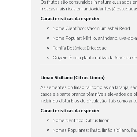
Os frutos são consumidos in natura e, usados em
frescas mais ricas em antioxidantes já estudada
Características da espécie:
Nome Científico: Vaccinium ashei Read
Nome Popular: Mirtilo, arándano, uva-do-
Família Botânica: Ericaceae
Origem: É uma planta nativa da América d
Limao Siciliano (Citrus Limon)
As sementes do limão tal como as da laranja, s
casca e a parte branca têm níveis elevados de ó
incluindo distúrbios de circulação, tais como art
Características da especíe:
Nome científico: Citrus limon
Nomes Populares: limão, limão siciliano, li