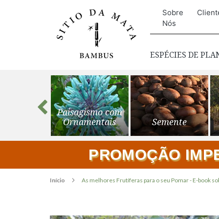
Sobre
Client
Nós
ESPÉCIES DE PL
s para o
Paisagismo com
ardim
Ornamentais
Semente
PROMOÇÃO IMPER
Início
As melhores Frutíferas para o seu Pomar - E-book so
Pular
para
o