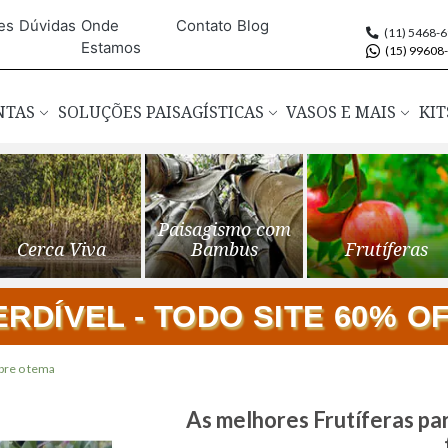
es
Dúvidas
Onde
Contato
Blog
(11) 5468-
Estamos
(15) 99608
ANTAS
SOLUÇÕES PAISAGÍSTICAS
VASOS E MAIS
KIT
Paisagismo com
Cerca Viva
Bambus
Frutíferas
DÍVEL - TODO SITE 60% OFF
bre o tema
Saltar
As melhores Frutíferas pa
para
o