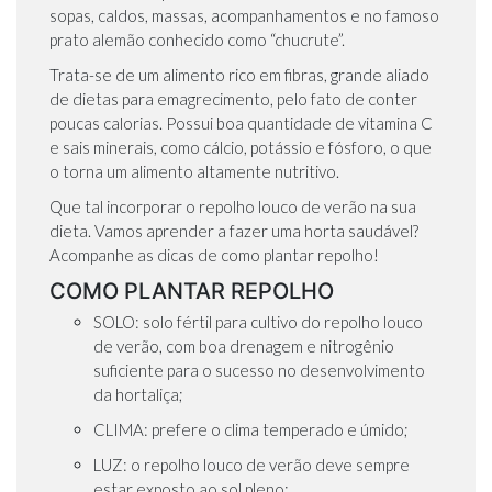
sopas, caldos, massas, acompanhamentos e no famoso
prato alemão conhecido como “chucrute”.
Trata-se de um alimento rico em fibras, grande aliado
de dietas para emagrecimento, pelo fato de conter
poucas calorias. Possui boa quantidade de vitamina C
e sais minerais, como cálcio, potássio e fósforo, o que
o torna um alimento altamente nutritivo.
Que tal incorporar o repolho louco de verão na sua
dieta. Vamos aprender a fazer uma horta saudável?
Acompanhe as dicas de como plantar repolho!
COMO PLANTAR REPOLHO
SOLO: solo fértil para cultivo do repolho louco
de verão, com boa drenagem e nitrogênio
suficiente para o sucesso no desenvolvimento
da hortaliça;
CLIMA: prefere o clima temperado e úmido;
LUZ: o repolho louco de verão deve sempre
estar exposto ao sol pleno;