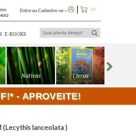
(
0
)
Entre ou Cadastre-se
6909
-4052
S
E-BOOKS
Nativas
Livros
Frutíf
!* - APROVEITE!
Lecythis lanceolata )