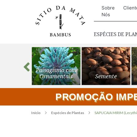
Sobre
Client
Nós
ESPÉCIES DE PL
s para o
Paisagismo com
ardim
Ornamentais
Semente
PROMOÇÃO IMPER
Início
Espécies de Plantas
SAPUCAIA MIRIM (Lecythis
Pular
para
o