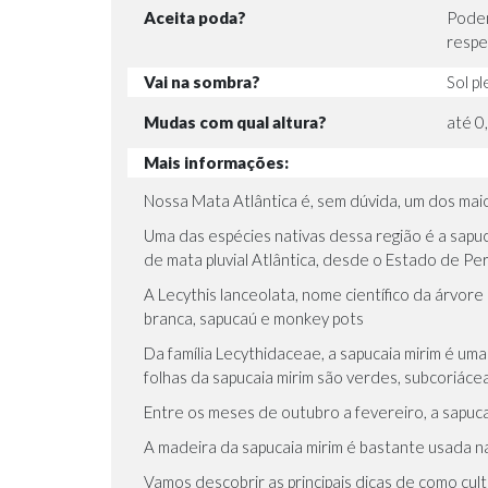
Aceita poda?
Podem
respe
Vai na sombra?
Sol p
Mudas com qual altura?
até 0
Mais informações:
Nossa Mata Atlântica é, sem dúvida, um dos mai
Uma das espécies nativas dessa região é a sapu
de mata pluvial Atlântica, desde o Estado de Pe
A Lecythis lanceolata, nome científico da árvor
branca, sapucaú e monkey pots
Da família Lecythidaceae, a sapucaia mirim é um
folhas da sapucaia mirim são verdes, subcoriáce
Entre os meses de outubro a fevereiro, a sapucai
A madeira da sapucaia mirim é bastante usada na
Vamos descobrir as principais dicas de como culti