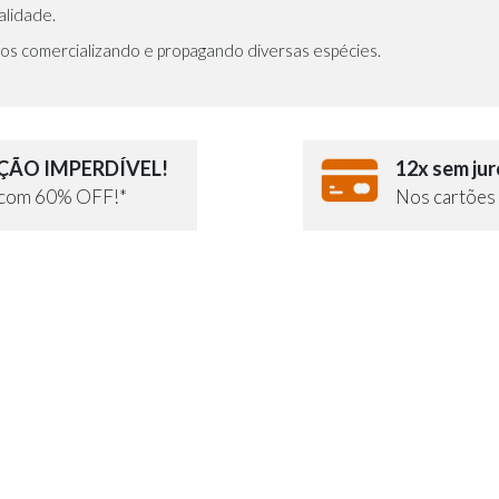
lidade.
os comercializando e propagando diversas espécies.
ÃO IMPERDÍVEL!
12x sem jur
e com 60% OFF!*
Nos cartões 