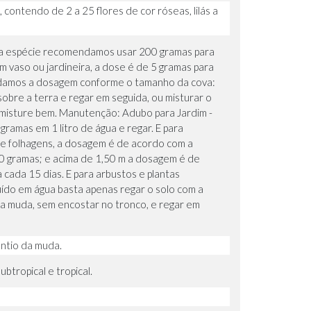
contendo de 2 a 25 flores de cor róseas, lilás a
e da espécie recomendamos usar 200 gramas para
m vaso ou jardineira, a dose é de 5 gramas para
mendamos a dosagem conforme o tamanho da cova:
bre a terra e regar em seguida, ou misturar o
e misture bem. Manutenção: Adubo para Jardim -
gramas em 1 litro de água e regar. E para
 e folhagens, a dosagem é de acordo com a
 60 gramas; e acima de 1,50 m a dosagem é de
 cada 15 dias. E para arbustos e plantas
uído em água basta apenas regar o solo com a
 da muda, sem encostar no tronco, e regar em
antio da muda.
btropical e tropical.