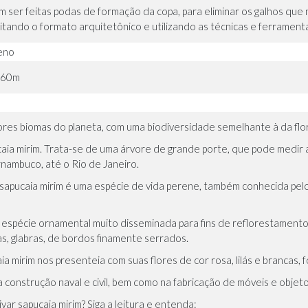
 ser feitas podas de formação da copa, para eliminar os galhos que
itando o formato arquitetônico e utilizando as técnicas e ferrament
leno
,60m
ores biomas do planeta, com uma biodiversidade semelhante à da fl
caia mirim. Trata-se de uma árvore de grande porte, que pode medir 
rnambuco, até o Rio de Janeiro.
e sapucaia mirim é uma espécie de vida perene, também conhecida pel
a espécie ornamental muito disseminada para fins de reflorestamento. 
as, glabras, de bordos finamente serrados.
a mirim nos presenteia com suas flores de cor rosa, lilás e brancas, 
 construção naval e civil, bem como na fabricação de móveis e obje
var sapucaia mirim? Siga a leitura e entenda: