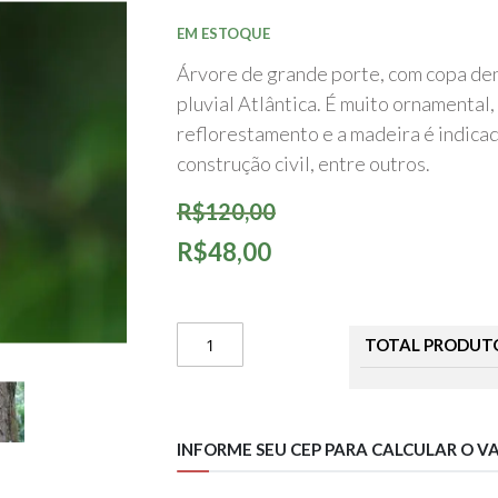
início
da
EM ESTOQUE
Galeria
de
Árvore de grande porte, com copa den
imagens
pluvial Atlântica. É muito ornamental
reflorestamento e a madeira é indica
construção civil, entre outros.
R$120,00
R$48,00
TOTAL PRODUT
INFORME SEU CEP PARA CALCULAR O V