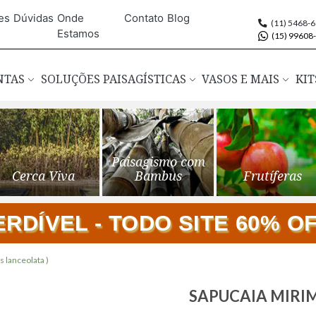
es
Dúvidas
Onde
Contato
Blog
(11) 5468-
Estamos
(15) 99608
ANTAS
SOLUÇÕES PAISAGÍSTICAS
VASOS E MAIS
KIT
Paisagismo com
Cerca Viva
Bambus
Frutíferas
DÍVEL - TODO SITE 60% OFF
 lanceolata )
Saltar
SAPUCAIA MIRIM (
para
o