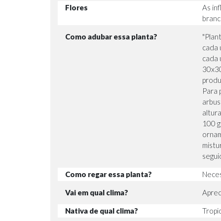
Flores
As in
branc
Como adubar essa planta?
"Plan
cada 
cada 
30x30
produ
Para 
arbus
altur
100 g
ornam
mistu
seguid
Como regar essa planta?
Neces
Vai em qual clima?
Aprec
Nativa de qual clima?
Tropic