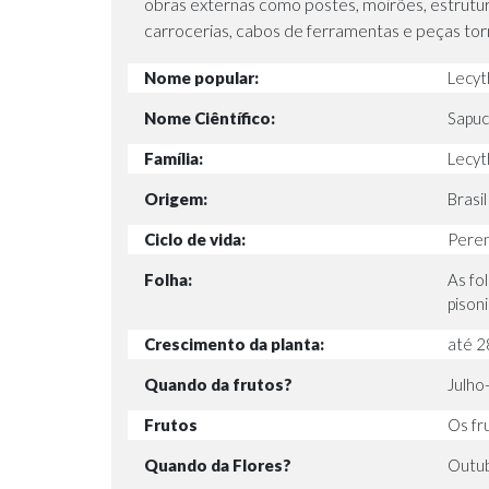
obras externas como postes, moirões, estrutura
carrocerias, cabos de ferramentas e peças to
Nome popular:
Lecyt
Nome Ciêntífico:
Sapuc
Família:
Lecyt
Origem:
Brasi
Ciclo de vida:
Pere
Folha:
As fo
pisoni
Crescimento da planta:
até 2
Quando da frutos?
Julho
Frutos
Os fr
Quando da Flores?
Outub