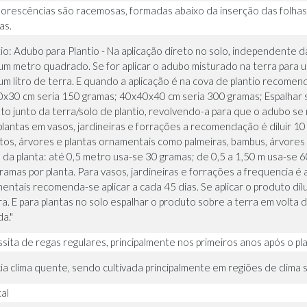
florescências são racemosas, formadas abaixo da inserção das folhas, 
as.
tio: Adubo para Plantio - Na aplicação direto no solo, independent
um metro quadrado. Se for aplicar o adubo misturado na terra para u
um litro de terra. E quando a aplicação é na cova de plantio reco
x30 cm seria 150 gramas; 40x40x40 cm seria 300 gramas; Espalhar so
to junto da terra/solo de plantio, revolvendo-a para que o adubo s
plantas em vasos, jardineiras e forrações a recomendação é diluir 10 
tos, árvores e plantas ornamentais como palmeiras, bambus, árvores
a da planta: até 0,5 metro usa-se 30 gramas; de 0,5 a 1,50 m usa-se
ramas por planta. Para vasos, jardineiras e forrações a frequencia é a
entais recomenda-se aplicar a cada 45 dias. Se aplicar o produto dil
ra. E para plantas no solo espalhar o produto sobre a terra em volta
a."
sita de regas regulares, principalmente nos primeiros anos após o pl
ia clima quente, sendo cultivada principalmente em regiões de clima su
al