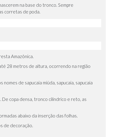
 nascerem na base do tronco. Sempre
as corretas de poda.
oresta Amazônica.
até 28 metros de altura, ocorrendo na região
os nomes de sapucaia miúda, sapucaia, sapucaia
De copa densa, tronco cilíndrico e reto, as
formadas abaixo da inserção das folhas.
tos de decoração.