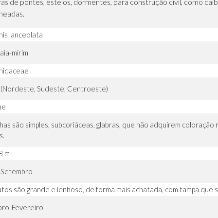
s de pontes, esteios, dormentes, para construção civil, como caibr
rneadas.
his lanceolata
aia-mirim
hidaceae
l (Nordeste, Sudeste, Centroeste)
ne
lhas são simples, subcoriáceas, glabras, que não adquirem coloração
s.
8 m
-Setembro
utos são grande e lenhoso, de forma mais achatada, com tampa que 
ro-Fevereiro