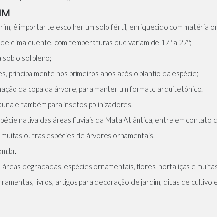
IM
irim, é importante escolher um solo fértil, enriquecido com matéria
de clima quente, com temperaturas que variam de 17º a 27º;
 sob o sol pleno;
, principalmente nos primeiros anos após o plantio da espécie;
rmação da copa da árvore, para manter um formato arquitetônico.
fauna e também para insetos polinizadores.
cie nativa das áreas fluviais da Mata Atlântica, entre em contato c
e muitas outras espécies de árvores ornamentais.
m.br.
 áreas degradadas, espécies ornamentais, flores, hortaliças e muita
ramentas, livros, artigos para decoração de jardim, dicas de cultivo 