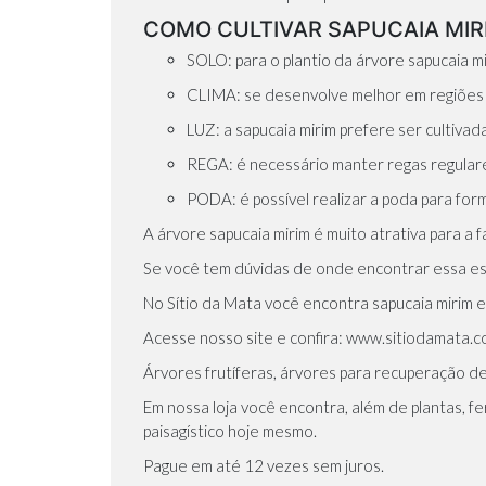
COMO CULTIVAR SAPUCAIA MIR
SOLO: para o plantio da árvore sapucaia m
CLIMA: se desenvolve melhor em regiões 
LUZ: a sapucaia mirim prefere ser cultivada
REGA: é necessário manter regas regulares
PODA: é possível realizar a poda para fo
A árvore sapucaia mirim é muito atrativa para a 
Se você tem dúvidas de onde encontrar essa espé
No Sítio da Mata você encontra sapucaia mirim 
Acesse nosso site e confira:
www.sitiodamata.co
Árvores frutíferas, árvores para recuperação de
Em nossa loja você encontra, além de plantas, fer
paisagístico hoje mesmo.
Pague em até 12 vezes sem juros.