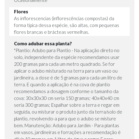
Flores
As inflorescencias (inflorescências compostas) da
forma típica dessa espécie, são altas, com pequenas
flores brancas e brácteas vermelhas.
Como adubar essa planta?
"Plantio: Adubo para Plantio - Na aplicação direto no
solo, independente da espécie recomendamos usar
200 gramas para cada um metro quadrado. Se for
aplicar o adubo misturado na terra para um vaso ou
jardineira, a dose é de 5 gramas para cada um litro de
terra. E quando a aplicação é na cova de plantio
recomendamos a dosagem conforme o tamanho da
cova: 30x30x30 cm seria 150 gramas; 40x40x40 cm
seria 300 gramas; Espalhar sobre a terra e regar em
seguida, ou misturar o produto junto da terra/solo de
plantio, revolvendo-a para que o adubo se misture
bem. Manutenção: Adubo para Jardim - Para plantas
em vasos, jardineiras e forrações a recomendação é
diluir 10 gramas em 1 litro de água e regar. E para