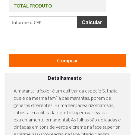
TOTAL PRODUTO
Calcular
Comprar
Detalhamento
A maranta-tricolor é um cultivar da espécie S. thalia,
que é da mesma família das marantas, porem de
gêneros diferentes. É uma herbácea rizomatosas,
robusta e ramificada, com folhagem variegada
extremamente ornamental. As folhas são delicadas e
pintadas em tons de verde e creme na face superior
e vermelhas-arroxeadas, na face inferior; assim