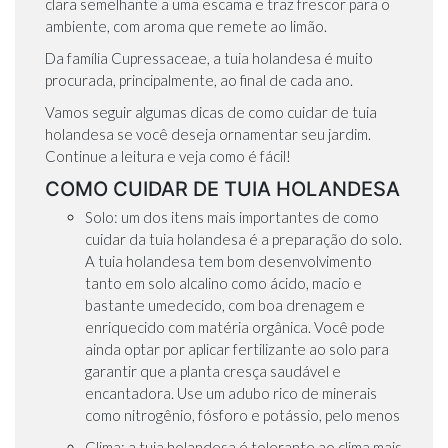
clara semelhante a uma escama e traz frescor para o
ambiente, com aroma que remete ao limão.
Da família Cupressaceae, a tuia holandesa é muito
procurada, principalmente, ao final de cada ano.
Vamos seguir algumas dicas de como cuidar de tuia
holandesa se você deseja ornamentar seu jardim.
Continue a leitura e veja como é fácil!
COMO CUIDAR DE TUIA HOLANDESA
Solo: um dos itens mais importantes de como
cuidar da tuia holandesa é a preparação do solo.
A tuia holandesa tem bom desenvolvimento
tanto em solo alcalino como ácido, macio e
bastante umedecido, com boa drenagem e
enriquecido com matéria orgânica. Você pode
ainda optar por aplicar fertilizante ao solo para
garantir que a planta cresça saudável e
encantadora. Use um adubo rico de minerais
como nitrogênio, fósforo e potássio, pelo menos
Clima: a tuia holandesa é tolerante ao clima mais