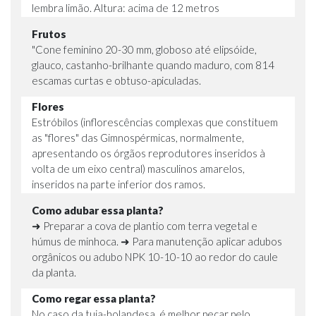
lembra limão. Altura: acima de 12 metros
Frutos
"Cone feminino 20-30 mm, globoso até elipsóide,
glauco, castanho-brilhante quando maduro, com 814
escamas curtas e obtuso-apiculadas.
Flores
Estróbilos (inflorescências complexas que constituem
as "flores" das Gimnospérmicas, normalmente,
apresentando os órgãos reprodutores inseridos à
volta de um eixo central) masculinos amarelos,
inseridos na parte inferior dos ramos.
Como adubar essa planta?
➜ Preparar a cova de plantio com terra vegetal e
húmus de minhoca. ➜ Para manutenção aplicar adubos
orgânicos ou adubo NPK 10-10-10 ao redor do caule
da planta.
Como regar essa planta?
No caso da tuia-holandesa, é melhor pecar pelo