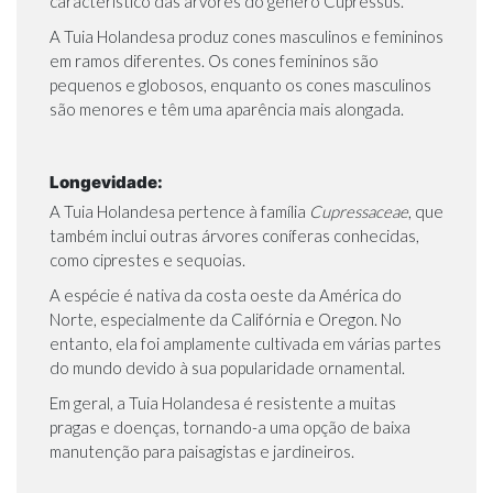
característico das árvores do gênero Cupressus.
A Tuia Holandesa produz cones masculinos e femininos
em ramos diferentes. Os cones femininos são
pequenos e globosos, enquanto os cones masculinos
são menores e têm uma aparência mais alongada.
Longevidade:
A Tuia Holandesa pertence à família
Cupressaceae
, que
também inclui outras árvores coníferas conhecidas,
como ciprestes e sequoias.
A espécie é nativa da costa oeste da América do
Norte, especialmente da Califórnia e Oregon. No
entanto, ela foi amplamente cultivada em várias partes
do mundo devido à sua popularidade ornamental.
Em geral, a Tuia Holandesa é resistente a muitas
pragas e doenças, tornando-a uma opção de baixa
manutenção para paisagistas e jardineiros.