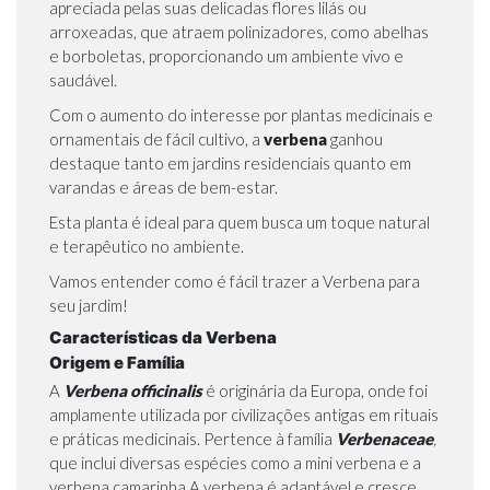
apreciada pelas suas delicadas flores lilás ou
arroxeadas, que atraem polinizadores, como abelhas
e borboletas, proporcionando um ambiente vivo e
saudável.
Com o aumento do interesse por
plantas medicinais
e
ornamentais
de fácil cultivo, a
verbena
ganhou
destaque tanto em jardins residenciais quanto em
varandas e áreas de bem-estar.
Esta planta é ideal para quem busca um toque natural
e terapêutico no ambiente.
Vamos entender como é fácil trazer a Verbena para
seu jardim!
Características da Verbena
Origem e Família
A
Verbena officinalis
é originária da Europa, onde foi
amplamente utilizada por civilizações antigas em rituais
e práticas medicinais. Pertence à família
Verbenaceae
,
que inclui diversas espécies como a
mini verbena
e a
verbena
camarinha
A verbena é adaptável e cresce