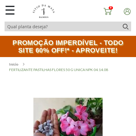
☰
0
PROMOÇÃO IMPERDÍVEL - TODO
SITE 60% OFF!* - APROVEITE!
Início
FERTILIZANTE PASTILHAS FLORES 50 G UNICA NPK 04.14.08
Pular
Saltar
para
para
o
o
final
início
da
da
Galeria
Galeria
de
de
imagens
imagens