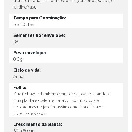
transplantada para outros locais (canteiros, vasos, e
jardineiras).
Tempo para Germinação:
5 a 10 dias
Sementes por envelope:
36
Peso envelope:
0,3 g
Ciclo de vida:
Anual
Folha:
Sua folhagem também é muito vistosa, tornando-a
uma planta excelente para compor maciços e
bordaduras no jardim, assim como fica ótima em
floreiras e vasos.
Crescimento da planta:
60 a 90 cm