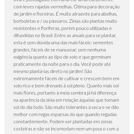
com leves rajadas vermelhas. Ótima para decoração
de jardim e floreiras. É muito atraente para abelhas,
borboletas e / ou pássaros. Zínias são plantas muito
resistentes e floríferas, porém pouco utilizadas e
difundidas no Brasil. Entre as anuais para se plantar,
esta é sem dúvida uma das mais fáceis: sementes
grandes, fáceis de se manusear, sem nenhuma
exigência quanto ao tipo de solo e que germinam
praticamente da noite para o dia. Você pode até
mesmo plantá-las direto no jardim! São
extremamente fáceis de cultivar e crescem bem em
solo rico e bem drenado à sol pleno. Quanto mais sol
mais flores, portanto à meia sombra já há diferença
na aparência da zínia em relação àquelas que tomam
sol do dia todo. São muito tolerantes à seca e se dão
melhor com regas esparsas do que quando regadas
constantemente. Podem ser plantadas em zonas
costeiras e não se incomodam nem um pouco com a