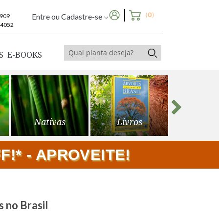
(
0
)
Entre ou Cadastre-se
6909
-4052
S
E-BOOKS
Nativas
Livros
Frutíf
!* - APROVEITE!
s no Brasil