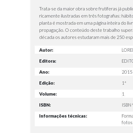
Trata-se da maior obra sobre frutíferas já publ
ricamente ilustradas em três fotografias: hábit
planta é mostrada em uma página inteira do livr
propagação. O conteúdo deste trabalho supera "
década os autores estudaram mais de 250 espé
Autor:
LOREN
Editora:
EDIT
Ano:
2015
Edição:
1ª
Volume:
1
ISBN:
ISBN
Informações técnicas:
Forma
fotos