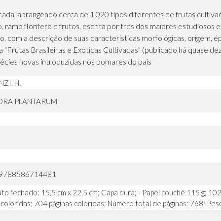
icada, abrangendo cerca de 1.020 tipos diferentes de frutas cultivad
o, ramo florífero e frutos, escrita por três dos maiores estudiosos 
o, com a descrição de suas características morfológicas, origem, é
Frutas Brasileiras e Exóticas Cultivadas" (publicado há quase dez a
cies novas introduzidas nos pomares do país
ZI, H.
ORA PLANTARUM
 9788586714481
to fechado: 15,5 cm x 22,5 cm; Capa dura; - Papel couché 115 g; 102
 coloridas; 704 páginas coloridas; Número total de páginas: 768; Pes