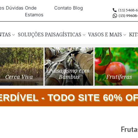
es
Dúvidas
Onde
Contato
Blog
(11) 5468-
Estamos
(15) 99608
ANTAS
SOLUÇÕES PAISAGÍSTICAS
VASOS E MAIS
KIT
Paisagismo com
Cerca Viva
Bambus
Frutíferas
DÍVEL - TODO SITE 60% OFF
Saltar
Fruta
para
o