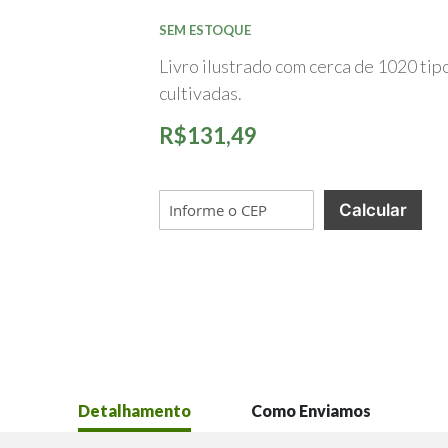
início
da
SEM ESTOQUE
Galeria
de
Livro ilustrado com cerca de 1020 tipo
imagens
cultivadas.
R$131,49
Calcular
Detalhamento
Como Enviamos