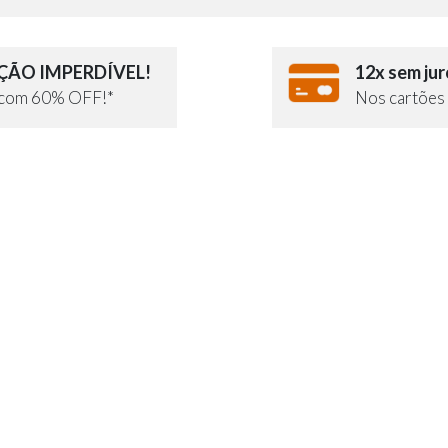
ÃO IMPERDÍVEL!
12x sem jur
e com 60% OFF!*
Nos cartões 