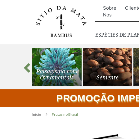
Sobre
Client
Nós
ESPÉCIES DE PL
s para o
Paisagismo com
ardim
Ornamentais
Semente
PROMOÇÃO IMPER
Início
Frutas no Brasil
Pular
para
o