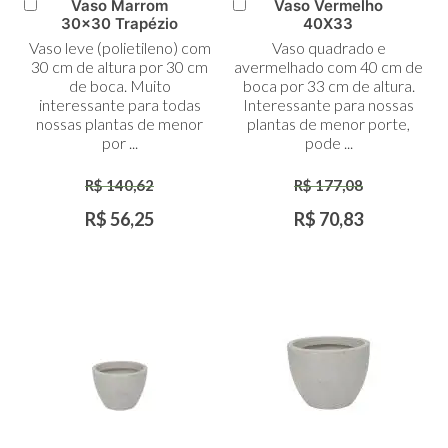
Vaso Marrom
Vaso Vermelho
Adicionar
Adicionar
30x30 Trapézio
40X33
ao
ao
Vaso leve (polietileno) com
Vaso quadrado e
Carrinho
Carrinho
30 cm de altura por 30 cm
avermelhado com 40 cm de
de boca. Muito
boca por 33 cm de altura.
interessante para todas
Interessante para nossas
nossas plantas de menor
plantas de menor porte,
por ...
pode ...
R$ 140,62
R$ 177,08
R$ 56,25
R$ 70,83