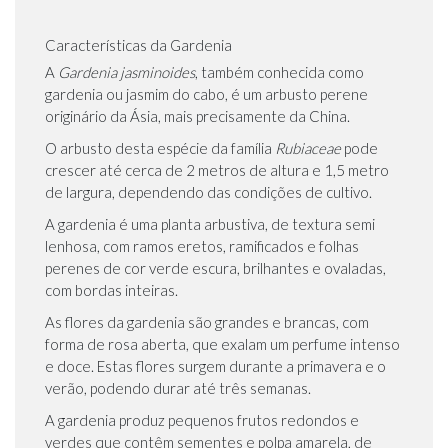
Características da Gardenia
A
Gardenia jasminoides
, também conhecida como
gardenia ou jasmim do cabo, é um arbusto perene
originário da Ásia, mais precisamente da China.
O arbusto desta espécie da família
Rubiaceae
pode
crescer até cerca de 2 metros de altura e 1,5 metro
de largura, dependendo das condições de cultivo.
A gardenia é uma planta arbustiva, de textura semi
lenhosa, com ramos eretos, ramificados e folhas
perenes de cor verde escura, brilhantes e ovaladas,
com bordas inteiras.
As flores da gardenia são grandes e brancas, com
forma de rosa aberta, que exalam um perfume intenso
e doce. Estas flores surgem durante a primavera e o
verão, podendo durar até três semanas.
A gardenia produz pequenos frutos redondos e
verdes que contêm sementes e polpa amarela, de