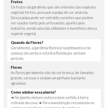
Frutos
Os frutos da gardênia, que são oriundos das espécies
vegetais férteis, possuem a polpa de cor amarela.
Dessa polpa pode ser extraído corantes que podem
ser usados tanto pelo artesanato, quanto pela
indústria, sendo uma das utilidades e benefícios dessa
espécie vegetal.
Quando da Flores?
Geralmente, a gardênia floresce na primavera e no
começo do verão e esta fica florida por um bom
período.
Flores
As flores geralmente são de cor branca, de tamanho
grande, cerosas e exalam um perfume bastante
agradáve.
Como adubar essa planta?
➜ No plantio misture esterco bem curtido à terra
retirada da cova. ➜ Para manutenção recomenda-se
adubar as gardênias com húmus de minhoca