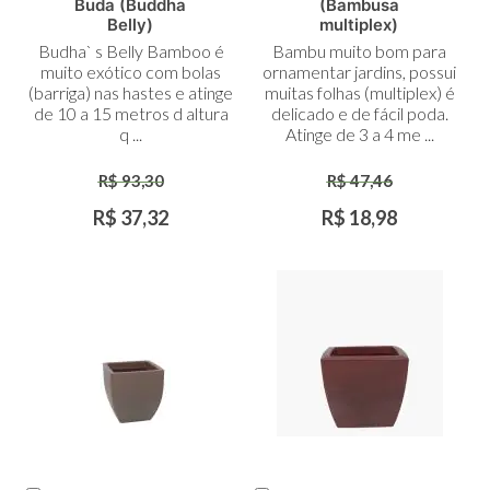
Adicionar
Adicionar
Buda (Buddha
(Bambusa
ao
ao
Belly)
multiplex)
Carrinho
Carrinho
Budha` s Belly Bamboo é
Bambu muito bom para
muito exótico com bolas
ornamentar jardins, possui
(barriga) nas hastes e atinge
muitas folhas (multiplex) é
de 10 a 15 metros d altura
delicado e de fácil poda.
q ...
Atinge de 3 a 4 me ...
R$ 93,30
R$ 47,46
R$ 37,32
R$ 18,98