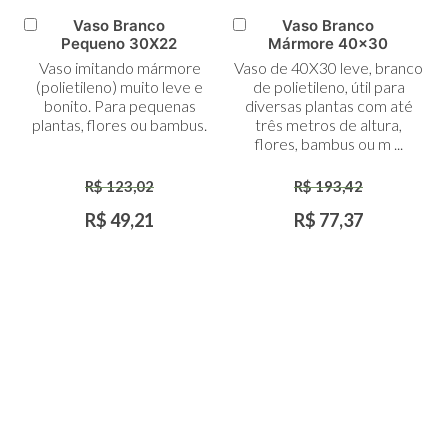
Vaso Branco
Vaso Branco
Adicionar
Adicionar
Pequeno 30X22
Mármore 40x30
ao
ao
Vaso imitando mármore
Vaso de 40X30 leve, branco
Carrinho
Carrinho
(polietileno) muito leve e
de polietileno, útil para
bonito. Para pequenas
diversas plantas com até
plantas, flores ou bambus.
três metros de altura,
flores, bambus ou m ...
R$ 123,02
R$ 193,42
R$ 49,21
R$ 77,37