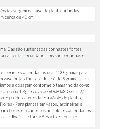
scências surgem na base da planta, oriundas
om cerca de 40 cm.
ma. Elas são sustentadas por hastes fortes,
r ornamental secundário, pois são pequenas e
 da espécie recomendamos usar 200 gramas para
m vaso ou jardineira, a dose é de 5 gramas para
mendamos a dosagem conforme o tamanho da cova:
cm seria 1 Kg; e cova de 80x80x80 seria 2,5
ar o produto junto da terra/solo de plantio,
ores - Para plantas em vasos, jardineiras e
E para flores em canteiros no solo recomendamos
s, jardineiras e forrações a frequencia é