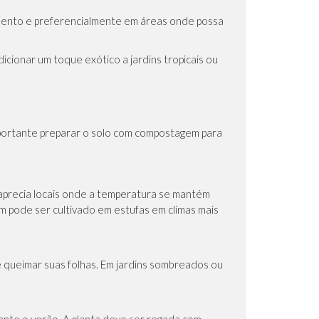
imento e preferencialmente em áreas onde possa
icionar um toque exótico a jardins tropicais ou
importante preparar o solo com compostagem para
aprecia locais onde a temperatura se mantém
ém pode ser cultivado em estufas em climas mais
de queimar suas folhas. Em jardins sombreados ou
ante o verão. A planta deve ser regada com