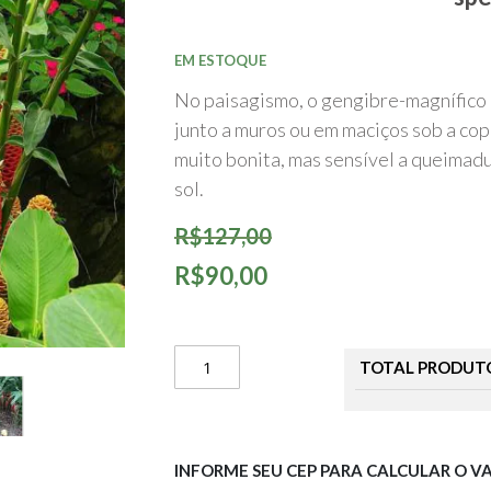
início
da
Galeria
de
EM ESTOQUE
imagens
No paisagismo, o gengibre-magnífico
junto a muros ou em maciços sob a cop
muito bonita, mas sensível a queimadu
sol.
R$127,00
R$90,00
TOTAL PRODUT
INFORME SEU CEP PARA CALCULAR O V