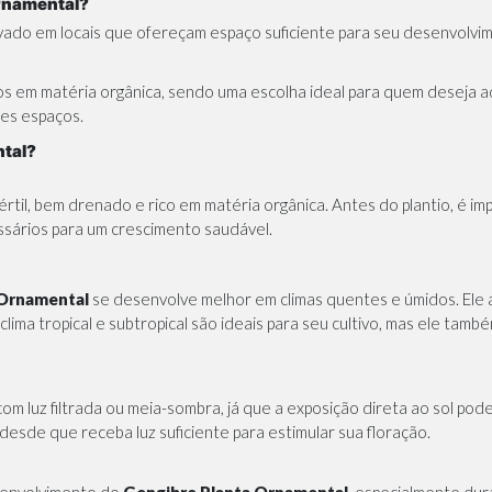
rnamental?
ivado em locais que ofereçam espaço suficiente para seu desenvolv
cos em matéria orgânica, sendo uma escolha ideal para quem deseja ad
es espaços.
tal?
fértil, bem drenado e rico em matéria orgânica. Antes do plantio, é 
essários para um crescimento saudável.
 Ornamental
se desenvolve melhor em climas quentes e úmidos. Ele 
ima tropical e subtropical são ideais para seu cultivo, mas ele tamb
om luz filtrada ou meia-sombra, já que a exposição direta ao sol po
desde que receba luz suficiente para estimular sua floração.
senvolvimento do
Gengibre Planta Ornamental
, especialmente dur