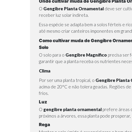
Onde cultivar muda de Gengibre Planta O
O
Gengibre Planta Ornamental
deve ser cult
receber luz solar indireta.
Essa espécie se adapta bem a solos férteis e ri
até mesmo criar canteiros imponentes em grand
Como cultivar muda de Gengibre Ornamen
Solo
O solo para o
Gengibre Magnífico
precisa ser 
garantir que a planta receba os nutrientes nec
Clima
Por ser uma planta tropical, o
Gengibre Planta
acima de 20°C e não tolera geadas. Regiões de cl
frios.
Luz
O
gengibre planta ornamental
prefere áreas c
próximos a árvores, essa planta pode prosperar, 
Rega
Manter o solo úmido é essencial para o bom de