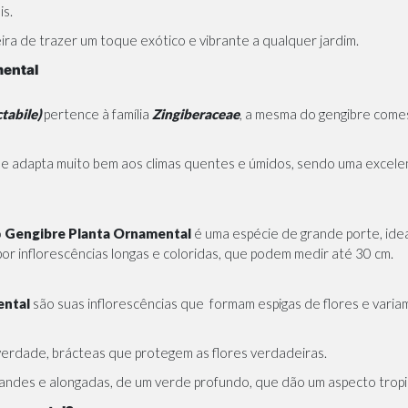
is.
ira de trazer um toque exótico e vibrante a qualquer jardim.
mental
tabile)
pertence à família
Zingiberaceae
, a mesma do gengibre comes
a se adapta muito bem aos climas quentes e úmidos, sendo uma excelen
o
Gengibre Planta Ornamental
é uma espécie de grande porte, ideal
r inflorescências longas e coloridas, que podem medir até 30 cm.
ental
são suas inflorescências que formam espigas de flores e variam
 verdade, brácteas que protegem as flores verdadeiras.
ndes e alongadas, de um verde profundo, que dão um aspecto tropical