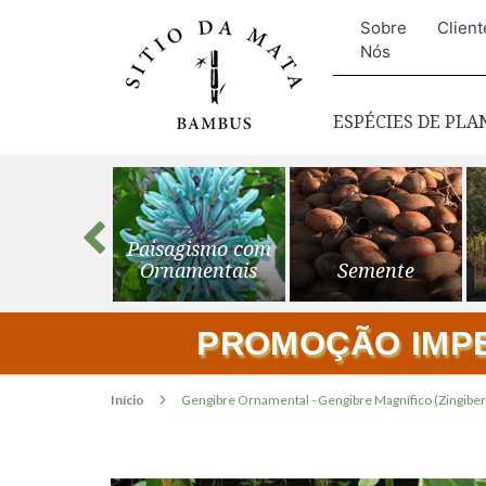
Sobre
Client
Nós
ESPÉCIES DE PL
s para o
Paisagismo com
ardim
Ornamentais
Semente
PROMOÇÃO IMPER
Início
Gengibre Ornamental - Gengibre Magnífico (Zingiber 
Pular
para
o