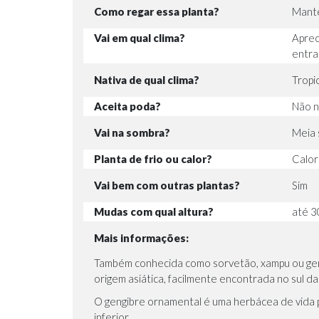
Como regar essa planta?
Mante
Vai em qual clima?
Aprec
entra
Nativa de qual clima?
Tropic
Aceita poda?
Não n
Vai na sombra?
Meia
Planta de frio ou calor?
Calor
Vai bem com outras plantas?
Sim
Mudas com qual altura?
até 3
Mais informações:
Também conhecida como sorvetão, xampu ou gengi
origem asiática, facilmente encontrada no sul da
O gengibre ornamental é uma herbácea de vida p
inferior