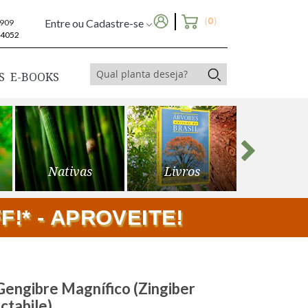
(
0
)
Entre ou Cadastre-se
6909
-4052
S
E-BOOKS
Nativas
Livros
Frutíf
!* - APROVEITE!
engibre Magnífico (Zingiber
ctabile)