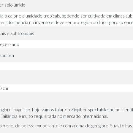
r solo úmido
ia o calor e a umidade tropicais, podendo ser cultivada em climas s
 em dormência no inverno e deve ser protegida do frio rigoroso em e
ais e Subtropicais
ecessário
 sombra
0 cm
bre magnífico, hoje vamos falar do Zingiber spectabile, nome cientí
 Tailândia e muito requisitada no mercado internacional.
erene, de beleza exuberante e com aroma de gengibre. Suas folhas 