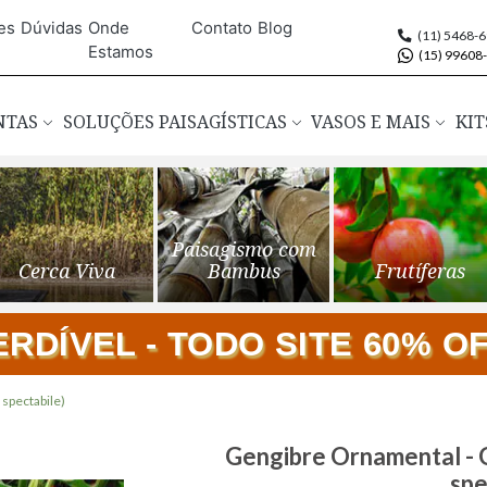
es
Dúvidas
Onde
Contato
Blog
(11) 5468-
Estamos
(15) 99608
ANTAS
SOLUÇÕES PAISAGÍSTICAS
VASOS E MAIS
KIT
Paisagismo com
Cerca Viva
Bambus
Frutíferas
DÍVEL - TODO SITE 60% OFF
spectabile)
Saltar
Gengibre Ornamental - G
para
spe
o