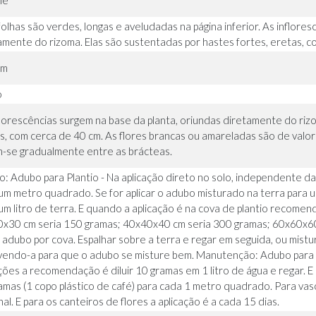
ne
folhas são verdes, longas e aveludadas na página inferior. As inflore
amente do rizoma. Elas são sustentadas por hastes fortes, eretas, c
 m
o
florescências surgem na base da planta, oriundas diretamente do rizo
s, com cerca de 40 cm. As flores brancas ou amareladas são de valo
-se gradualmente entre as brácteas.
io: Adubo para Plantio - Na aplicação direto no solo, independente
um metro quadrado. Se for aplicar o adubo misturado na terra para u
um litro de terra. E quando a aplicação é na cova de plantio reco
x30 cm seria 150 gramas; 40x40x40 cm seria 300 gramas; 60x60x60 
 adubo por cova. Espalhar sobre a terra e regar em seguida, ou mistur
vendo-a para que o adubo se misture bem. Manutenção: Adubo para Fl
ções a recomendação é diluir 10 gramas em 1 litro de água e regar. 
amas (1 copo plástico de café) para cada 1 metro quadrado. Para vaso
l. E para os canteiros de flores a aplicação é a cada 15 dias.