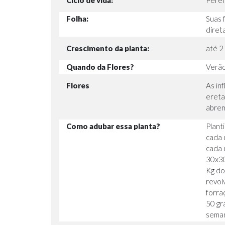
Ciclo de vida:
Pere
Folha:
Suas 
diret
Crescimento da planta:
até 2
Quando da Flores?
Verã
Flores
As in
ereta
abrem
Como adubar essa planta?
Plant
cada 
cada 
30x30
Kg do
revol
forra
50 gr
semana