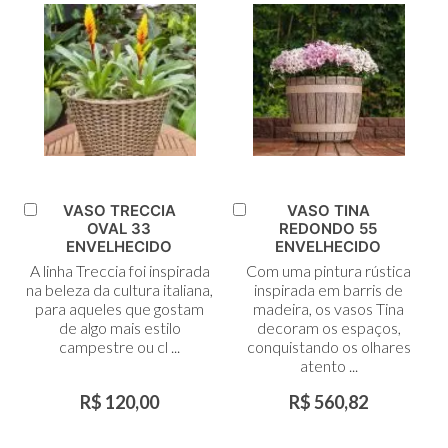
VASO TRECCIA
VASO TINA
Adicionar
Adicionar
OVAL 33
REDONDO 55
ao
ao
ENVELHECIDO
ENVELHECIDO
Carrinho
Carrinho
A linha Treccia foi inspirada
Com uma pintura rústica
na beleza da cultura italiana,
inspirada em barris de
para aqueles que gostam
madeira, os vasos Tina
de algo mais estilo
decoram os espaços,
campestre ou cl ...
conquistando os olhares
atento ...
R$ 120,00
R$ 560,82