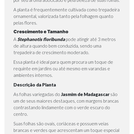
por seu aroma adocicado e pela beleza de suas folhas.
A planta é frequentemente cultivada como trepadeira
ornamental, valorizada tanto pela folhagem quanto
pelas flores.
Crescimento e Tamanho
A
Stephanotis floribunda
pode atingir até 3 metros
de altura quando bem conduzida, sendo uma
trepadeira de crescimento moderado.
Essa planta é ideal para quem procura um toque de
requinte em jardins ou até mesmo em varandas e
ambientes internos.
Descrição da Planta
As folhas variegadas do
Jasmim de Madagascar
são
um de seus maiores destaques, com margens brancas
contrastando lindamente com o verde escuro do
centro.
Suas folhas são ovais, coriáceas e possuem veias
brancas e verdes que acrescentam um toque especial