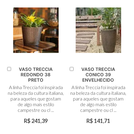
VASO TRECCIA
VASO TRECCIA
Adicionar
Adicionar
REDONDO 38
CONICO 39
ao
ao
PRETO
ENVELHECIDO
Carrinho
Carrinho
A linha Treccia foi inspirada
A linha Treccia foi inspirada
na beleza da cultura italiana,
na beleza da cultura italiana,
para aqueles que gostam
para aqueles que gostam
de algo mais estilo
de algo mais estilo
campestre ou cl ...
campestre ou cl ...
R$ 241,39
R$ 141,71