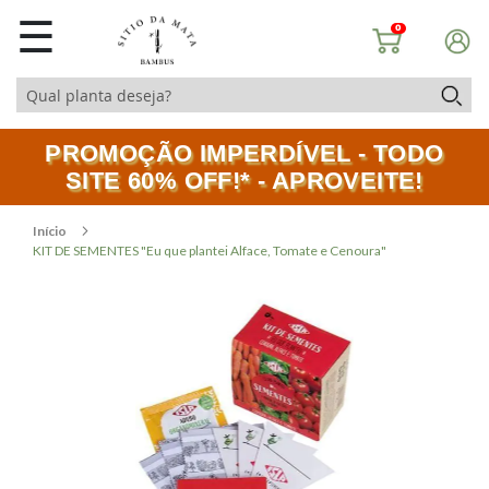
☰
0
PROMOÇÃO IMPERDÍVEL - TODO
SITE 60% OFF!* - APROVEITE!
Início
KIT DE SEMENTES "Eu que plantei Alface, Tomate e Cenoura"
Pular
Saltar
para
para
o
o
final
início
da
da
Galeria
Galeria
de
de
imagens
imagens